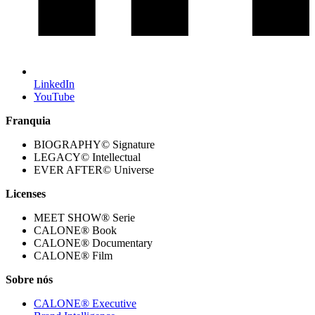
LinkedIn
YouTube
Franquia
BIOGRAPHY© Signature
LEGACY© Intellectual
EVER AFTER© Universe
Licenses
MEET SHOW® Serie
CALONE® Book
CALONE® Documentary
CALONE® Film
Sobre nós
CALONE® Executive