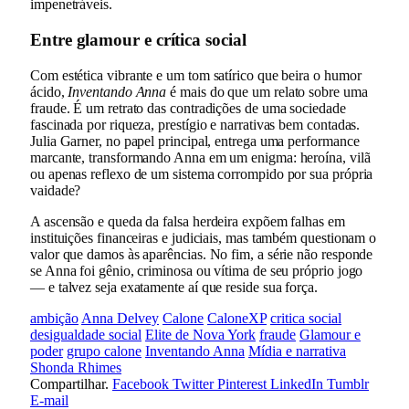
impenetráveis.
Entre glamour e crítica social
Com estética vibrante e um tom satírico que beira o humor
ácido,
Inventando Anna
é mais do que um relato sobre uma
fraude. É um retrato das contradições de uma sociedade
fascinada por riqueza, prestígio e narrativas bem contadas.
Julia Garner, no papel principal, entrega uma performance
marcante, transformando Anna em um enigma: heroína, vilã
ou apenas reflexo de um sistema corrompido por sua própria
vaidade?
A ascensão e queda da falsa herdeira expõem falhas em
instituições financeiras e judiciais, mas também questionam o
valor que damos às aparências. No fim, a série não responde
se Anna foi gênio, criminosa ou vítima de seu próprio jogo
— e talvez seja exatamente aí que reside sua força.
ambição
Anna Delvey
Calone
CaloneXP
critica social
desigualdade social
Elite de Nova York
fraude
Glamour e
poder
grupo calone
Inventando Anna
Mídia e narrativa
Shonda Rhimes
Compartilhar.
Facebook
Twitter
Pinterest
LinkedIn
Tumblr
E-mail