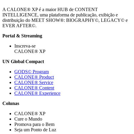
A CALONE® XP é a maior HUB de CONTENT
INTELLIGENCE, uma plataforma de publicação, exibição e
distribuição do MEET SHOW®: BIOGRAPHY©, LEGACY© e
EVER AFTER©.
Portal & Streaming
Inscreva-se
CALONE® XP
UN Global Compact
GODS© Program
CALONE® Product
CALONE® Service
CALONE® Content
CALONE® Experience
Colunas
CALONE® XP
Cure o Mundo
Promova para o Bem
Seja um Ponto de Luz