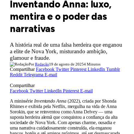
Inventando Anna: luxo,
mentira e o poder das
narrativas
A história real de uma falsa herdeira que enganou
a elite de Nova York, misturando ambição,
glamour e fraude.
Por
Redação
19 de agosto de 2025
4 Minutos
Compartilhar
Facebook
Twitter
Pinterest
LinkedIn
Tumblr
Reddit
Telegrama
E-mail
Compartilhar
Facebook
Twitter
LinkedIn
Pinterest
E-mail
A minissérie
Inventando Anna
(2022), criada por Shonda
Rhimes e exibida pela Netflix, mergulha na vida de Anna
Sorokin, que se reinventou como Anna Delvey — uma
suposta herdeira alemã que conquistou a confiança da alta
sociedade de Nova York. Com apenas charme, ousadia e
uma narrativa cuidadosamente construída, ela enganou
bancos, hotéis e até amigos próximos, até ser desmascarada