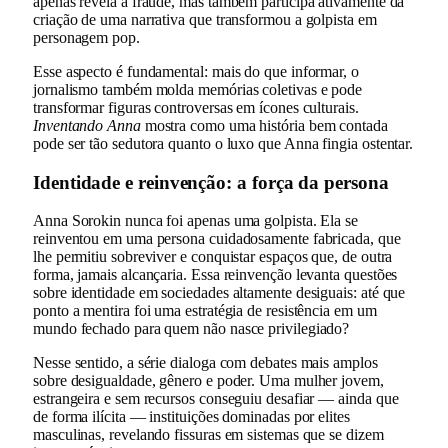
apenas revela a fraude, mas também participa ativamente da
criação de uma narrativa que transformou a golpista em
personagem pop.
Esse aspecto é fundamental: mais do que informar, o
jornalismo também molda memórias coletivas e pode
transformar figuras controversas em ícones culturais.
Inventando Anna
mostra como uma história bem contada
pode ser tão sedutora quanto o luxo que Anna fingia ostentar.
Identidade e reinvenção: a força da persona
Anna Sorokin nunca foi apenas uma golpista. Ela se
reinventou em uma persona cuidadosamente fabricada, que
lhe permitiu sobreviver e conquistar espaços que, de outra
forma, jamais alcançaria. Essa reinvenção levanta questões
sobre identidade em sociedades altamente desiguais: até que
ponto a mentira foi uma estratégia de resistência em um
mundo fechado para quem não nasce privilegiado?
Nesse sentido, a série dialoga com debates mais amplos
sobre desigualdade, gênero e poder. Uma mulher jovem,
estrangeira e sem recursos conseguiu desafiar — ainda que
de forma ilícita — instituições dominadas por elites
masculinas, revelando fissuras em sistemas que se dizem