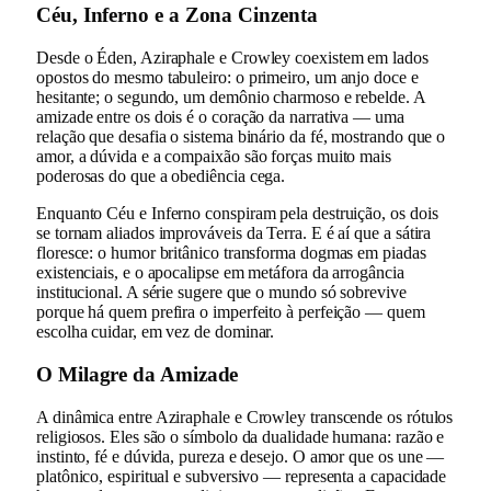
Céu, Inferno e a Zona Cinzenta
Desde o Éden, Aziraphale e Crowley coexistem em lados
opostos do mesmo tabuleiro: o primeiro, um anjo doce e
hesitante; o segundo, um demônio charmoso e rebelde. A
amizade entre os dois é o coração da narrativa — uma
relação que desafia o sistema binário da fé, mostrando que o
amor, a dúvida e a compaixão são forças muito mais
poderosas do que a obediência cega.
Enquanto Céu e Inferno conspiram pela destruição, os dois
se tornam aliados improváveis da Terra. E é aí que a sátira
floresce: o humor britânico transforma dogmas em piadas
existenciais, e o apocalipse em metáfora da arrogância
institucional. A série sugere que o mundo só sobrevive
porque há quem prefira o imperfeito à perfeição — quem
escolha cuidar, em vez de dominar.
O Milagre da Amizade
A dinâmica entre Aziraphale e Crowley transcende os rótulos
religiosos. Eles são o símbolo da dualidade humana: razão e
instinto, fé e dúvida, pureza e desejo. O amor que os une —
platônico, espiritual e subversivo — representa a capacidade