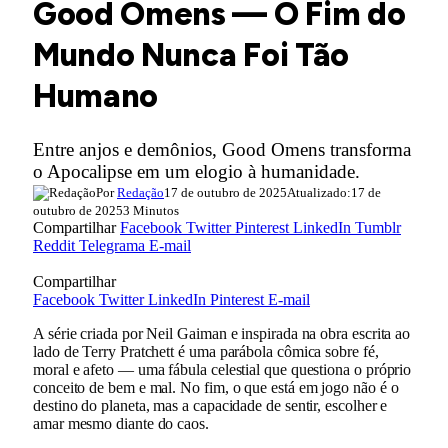
Good Omens — O Fim do
Mundo Nunca Foi Tão
Humano
Entre anjos e demônios, Good Omens transforma
o Apocalipse em um elogio à humanidade.
Por
Redação
17 de outubro de 2025
Atualizado:
17 de
outubro de 2025
3 Minutos
Compartilhar
Facebook
Twitter
Pinterest
LinkedIn
Tumblr
Reddit
Telegrama
E-mail
Compartilhar
Facebook
Twitter
LinkedIn
Pinterest
E-mail
A série criada por Neil Gaiman e inspirada na obra escrita ao
lado de Terry Pratchett é uma parábola cômica sobre fé,
moral e afeto — uma fábula celestial que questiona o próprio
conceito de bem e mal. No fim, o que está em jogo não é o
destino do planeta, mas a capacidade de sentir, escolher e
amar mesmo diante do caos.