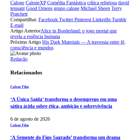
Calone
CaloneXP
Comédia Fantástica
crítica religiosa
david
tennant
Good Omens
grupo calone
Michael Sheen
Terry
Pratchett
Compartilhar.
Facebook
Twitter
Pinterest
LinkedIn
Tumblr
E-mail
Artigo Anterior
Alice in Borderland: o jogo mortal que
revela a essência humana
Próximo Artigo
His Dark Materials — A travessia entre fé,
consciência e mundos
Redação
Relacionados
Calone Film
‘A Única Saída’ transforma o desemprego em uma
sátira ácida sobre ética, ambição e sobrevivência
6 de agosto de 2026
Calone Film
‘A Semente do Figo Sagrado’ transforma um drama