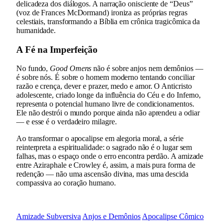
delicadeza dos diálogos. A narração onisciente de “Deus”
(voz de Frances McDormand) ironiza as próprias regras
celestiais, transformando a Bíblia em crônica tragicômica da
humanidade.
A Fé na Imperfeição
No fundo,
Good Omens
não é sobre anjos nem demônios —
é sobre nós. É sobre o homem moderno tentando conciliar
razão e crença, dever e prazer, medo e amor. O Anticristo
adolescente, criado longe da influência do Céu e do Inferno,
representa o potencial humano livre de condicionamentos.
Ele não destrói o mundo porque ainda não aprendeu a odiar
— e esse é o verdadeiro milagre.
Ao transformar o apocalipse em alegoria moral, a série
reinterpreta a espiritualidade: o sagrado não é o lugar sem
falhas, mas o espaço onde o erro encontra perdão. A amizade
entre Aziraphale e Crowley é, assim, a mais pura forma de
redenção — não uma ascensão divina, mas uma descida
compassiva ao coração humano.
Amizade Subversiva
Anjos e Demônios
Apocalipse Cômico