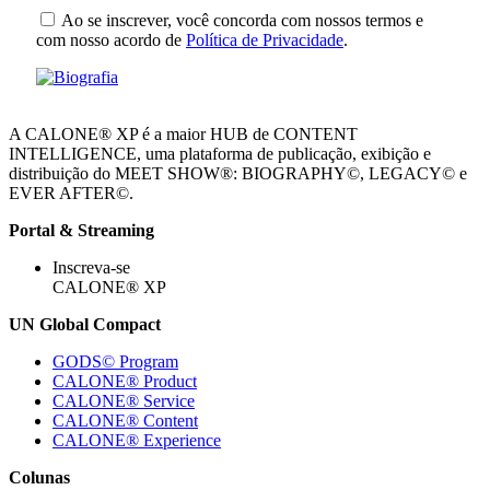
Ao se inscrever, você concorda com nossos termos e
com nosso acordo de
Política de Privacidade
.
A CALONE® XP é a maior HUB de CONTENT
INTELLIGENCE, uma plataforma de publicação, exibição e
distribuição do MEET SHOW®: BIOGRAPHY©, LEGACY© e
EVER AFTER©.
Portal & Streaming
Inscreva-se
CALONE® XP
UN Global Compact
GODS© Program
CALONE® Product
CALONE® Service
CALONE® Content
CALONE® Experience
Colunas