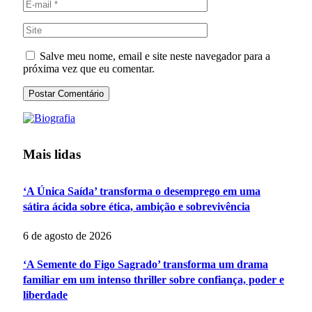
Salve meu nome, email e site neste navegador para a
próxima vez que eu comentar.
Mais lidas
‘A Única Saída’ transforma o desemprego em uma
sátira ácida sobre ética, ambição e sobrevivência
6 de agosto de 2026
‘A Semente do Figo Sagrado’ transforma um drama
familiar em um intenso thriller sobre confiança, poder e
liberdade