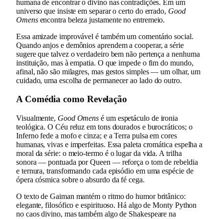
humana de encontrar o divino nas contradições. Em um
universo que insiste em separar o certo do errado,
Good
Omens
encontra beleza justamente no entremeio.
Essa amizade improvável é também um comentário social.
Quando anjos e demônios aprendem a cooperar, a série
sugere que talvez o verdadeiro bem não pertença a nenhuma
instituição, mas à empatia. O que impede o fim do mundo,
afinal, não são milagres, mas gestos simples — um olhar, um
cuidado, uma escolha de permanecer ao lado do outro.
A Comédia como Revelação
Visualmente,
Good Omens
é um espetáculo de ironia
teológica. O Céu reluz em tons dourados e burocráticos; o
Inferno fede a mofo e cinza; e a Terra pulsa em cores
humanas, vivas e imperfeitas. Essa paleta cromática espelha a
moral da série: o meio-termo é o lugar da vida. A trilha
sonora — pontuada por Queen — reforça o tom de rebeldia
e ternura, transformando cada episódio em uma espécie de
ópera cósmica sobre o absurdo da fé cega.
O texto de Gaiman mantém o ritmo do humor britânico:
elegante, filosófico e espirituoso. Há algo de Monty Python
no caos divino, mas também algo de Shakespeare na