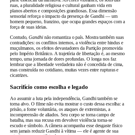
ruas, a pluralidade religiosa e cultural ganham vida em
planos abertos e composições grandiosas. Essa dimensão
sensorial reforça o impacto da presença de Gandhi — um
homem pequeno, franzino, que ocupa grandes espaços com a
força de suas ideias.
Contudo,
Gandhi
não romantiza o país. Mostra também suas
contradições: os conflitos internos, a violência entre hindus e
muçulmanos, os efeitos devastadores da Partição promovida
pelo Império Britânico. A trajetória de libertação é, ao mesmo
tempo, uma jornada de dores profundas. O longa nos faz
lembrar que a liberdade verdadeira não é concedida de cima,
mas construída no cotidiano, muitas vezes entre rupturas e
cicatrizes.
Sacrifício como escolha e legado
Ao assumir a luta pela independência, Gandhi também se
torna alvo. O filme não evita mostrar o custo dessa escolha: a
prisão, a fome voluntária, os ataques de extremistas, a
incompreensão de aliados. Seu corpo se torna campo de
batalha, mas sua recusa em devolver violência torna-se
escudo e símbolo. A câmera acompanha esse desgaste físico
sem jamais reduzir Gandhi à vítima — ele é agente de sua