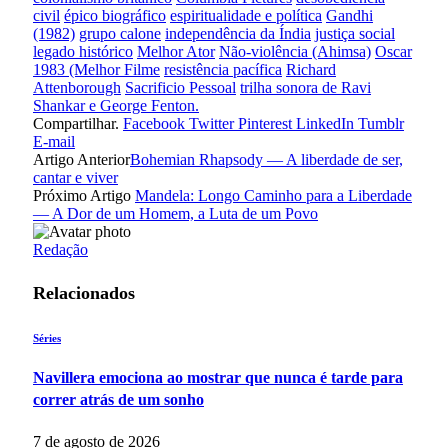
civil
épico biográfico
espiritualidade e política
Gandhi
(1982)
grupo calone
independência da Índia
justiça social
legado histórico
Melhor Ator
Não-violência (Ahimsa)
Oscar
1983 (Melhor Filme
resistência pacífica
Richard
Attenborough
Sacrificio Pessoal
trilha sonora de Ravi
Shankar e George Fenton.
Compartilhar.
Facebook
Twitter
Pinterest
LinkedIn
Tumblr
E-mail
Artigo Anterior
Bohemian Rhapsody — A liberdade de ser,
cantar e viver
Próximo Artigo
Mandela: Longo Caminho para a Liberdade
— A Dor de um Homem, a Luta de um Povo
Redação
Relacionados
Séries
Navillera emociona ao mostrar que nunca é tarde para
correr atrás de um sonho
7 de agosto de 2026