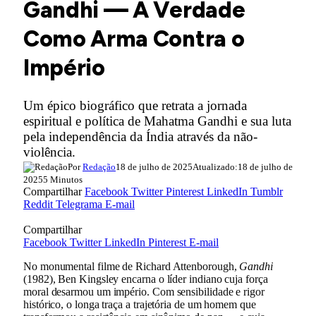
Gandhi — A Verdade
Como Arma Contra o
Império
Um épico biográfico que retrata a jornada
espiritual e política de Mahatma Gandhi e sua luta
pela independência da Índia através da não-
violência.
Por
Redação
18 de julho de 2025
Atualizado:
18 de julho de
2025
5 Minutos
Compartilhar
Facebook
Twitter
Pinterest
LinkedIn
Tumblr
Reddit
Telegrama
E-mail
Compartilhar
Facebook
Twitter
LinkedIn
Pinterest
E-mail
No monumental filme de Richard Attenborough,
Gandhi
(1982), Ben Kingsley encarna o líder indiano cuja força
moral desarmou um império. Com sensibilidade e rigor
histórico, o longa traça a trajetória de um homem que