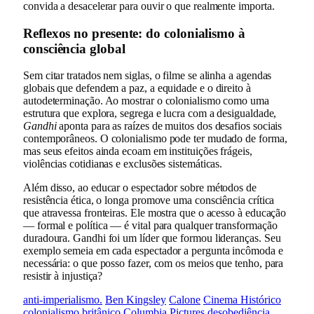
convida a desacelerar para ouvir o que realmente importa.
Reflexos no presente: do colonialismo à
consciência global
Sem citar tratados nem siglas, o filme se alinha a agendas
globais que defendem a paz, a equidade e o direito à
autodeterminação. Ao mostrar o colonialismo como uma
estrutura que explora, segrega e lucra com a desigualdade,
Gandhi
aponta para as raízes de muitos dos desafios sociais
contemporâneos. O colonialismo pode ter mudado de forma,
mas seus efeitos ainda ecoam em instituições frágeis,
violências cotidianas e exclusões sistemáticas.
Além disso, ao educar o espectador sobre métodos de
resistência ética, o longa promove uma consciência crítica
que atravessa fronteiras. Ele mostra que o acesso à educação
— formal e política — é vital para qualquer transformação
duradoura. Gandhi foi um líder que formou lideranças. Seu
exemplo semeia em cada espectador a pergunta incômoda e
necessária: o que posso fazer, com os meios que tenho, para
resistir à injustiça?
anti-imperialismo.
Ben Kingsley
Calone
Cinema Histórico
colonialismo britânico
Columbia Pictures
desobediência