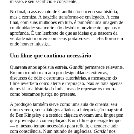
missão, e seu sacrifício é consciente.
No final, o assassinato de Gandhi não encerra sua história,
mas a eterniza. A tragédia transforma-se em legado. A cena
final, com suas multidões em luto, é também uma imagem de
continuidade: sua morte não destrói o movimento, apenas o
aprofunda. É um lembrete de que as ideias que nascem da
verdade não morrem com seus porta-vozes — elas florescem
onde houver injustiça.
Um filme que continua necessário
Quarenta anos após sua estreia,
Gandhi
permanece relevante.
Em um mundo marcado por desigualdades extremas,
discursos de ódio e estruturas autoritárias, a mensagem do
filme reverbera como alerta e inspiração. Não se trata apenas
de revisitar a história da Índia, mas de repensar os modos
como buscamos justiça no presente.
A produção também serve como uma aula de cinema: seu
ritmo sereno, seus diálogos afiados, a interpretação magistral
de Ben Kingsley e a estética clássica evocam uma linguagem
que privilegia a contemplação. É um filme que exige tempo
— o mesmo tempo necessário para refletir, entender e agir
com consciência. Num mundo de urgências,
Gandhi
nos