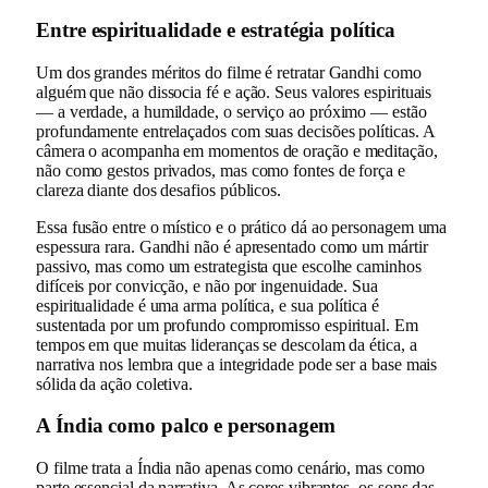
Entre espiritualidade e estratégia política
Um dos grandes méritos do filme é retratar Gandhi como
alguém que não dissocia fé e ação. Seus valores espirituais
— a verdade, a humildade, o serviço ao próximo — estão
profundamente entrelaçados com suas decisões políticas. A
câmera o acompanha em momentos de oração e meditação,
não como gestos privados, mas como fontes de força e
clareza diante dos desafios públicos.
Essa fusão entre o místico e o prático dá ao personagem uma
espessura rara. Gandhi não é apresentado como um mártir
passivo, mas como um estrategista que escolhe caminhos
difíceis por convicção, e não por ingenuidade. Sua
espiritualidade é uma arma política, e sua política é
sustentada por um profundo compromisso espiritual. Em
tempos em que muitas lideranças se descolam da ética, a
narrativa nos lembra que a integridade pode ser a base mais
sólida da ação coletiva.
A Índia como palco e personagem
O filme trata a Índia não apenas como cenário, mas como
parte essencial da narrativa. As cores vibrantes, os sons das