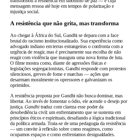
transformou a resistência em sinônimo de paz — e cuja
mensagem ressoa até hoje em tempos de polarização e
injustiça social.
A resistência que não grita, mas transforma
Ao chegar à África do Sul, Gandhi se depara com a face
brutal do racismo institucionalizado. Sua experiência como
advogado indiano em terras estrangeiras o confronta com a
urgência de reagir, mas é precisamente sua escolha de não
reagir com violência que inaugura uma nova forma de luta.
O filme mostra como, diante de agressões físicas e
legislações segregacionistas, Gandhi responde com protestos
silenciosos, greves de fome e marchas — ações que
desarmam moralmente os opressores e galvanizam os
oprimidos.
A resistência proposta por Gandhi não busca dominar, mas
libertar. Ao invés de fomentar o ódio, ele acende o desejo por
justiça.
Gandhi
traduz com clareza esse poder da
desobediência civil: um enfrentamento que se sustenta em
princípios éticos e espirituais, desafiando a lógica tradicional
da política armada. Trata-se de uma pedagogia da resistência
— um convite à reflexão sobre como reagimos, como
ocupamos espaços e como enfrentamos desigualdades.