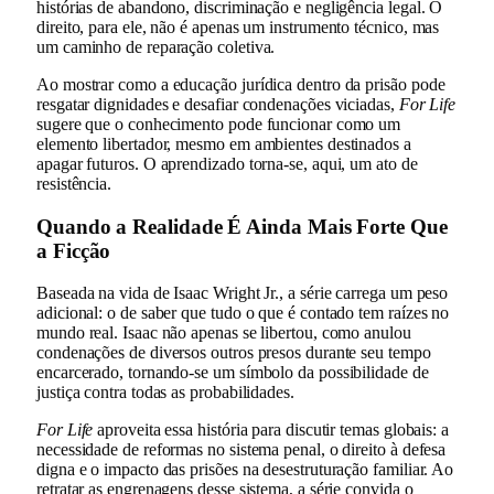
histórias de abandono, discriminação e negligência legal. O
direito, para ele, não é apenas um instrumento técnico, mas
um caminho de reparação coletiva.
Ao mostrar como a educação jurídica dentro da prisão pode
resgatar dignidades e desafiar condenações viciadas,
For Life
sugere que o conhecimento pode funcionar como um
elemento libertador, mesmo em ambientes destinados a
apagar futuros. O aprendizado torna-se, aqui, um ato de
resistência.
Quando a Realidade É Ainda Mais Forte Que
a Ficção
Baseada na vida de Isaac Wright Jr., a série carrega um peso
adicional: o de saber que tudo o que é contado tem raízes no
mundo real. Isaac não apenas se libertou, como anulou
condenações de diversos outros presos durante seu tempo
encarcerado, tornando-se um símbolo da possibilidade de
justiça contra todas as probabilidades.
For Life
aproveita essa história para discutir temas globais: a
necessidade de reformas no sistema penal, o direito à defesa
digna e o impacto das prisões na desestruturação familiar. Ao
retratar as engrenagens desse sistema, a série convida o