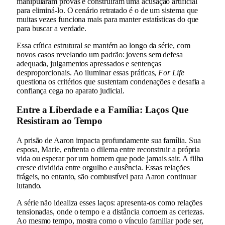
manipularam provas e construíram uma acusação artificial
para eliminá-lo. O cenário retratado é o de um sistema que
muitas vezes funciona mais para manter estatísticas do que
para buscar a verdade.
Essa crítica estrutural se mantém ao longo da série, com
novos casos revelando um padrão: jovens sem defesa
adequada, julgamentos apressados e sentenças
desproporcionais. Ao iluminar essas práticas,
For Life
questiona os critérios que sustentam condenações e desafia a
confiança cega no aparato judicial.
Entre a Liberdade e a Família: Laços Que
Resistiram ao Tempo
A prisão de Aaron impacta profundamente sua família. Sua
esposa, Marie, enfrenta o dilema entre reconstruir a própria
vida ou esperar por um homem que pode jamais sair. A filha
cresce dividida entre orgulho e ausência. Essas relações
frágeis, no entanto, são combustível para Aaron continuar
lutando.
A série não idealiza esses laços: apresenta-os como relações
tensionadas, onde o tempo e a distância corroem as certezas.
Ao mesmo tempo, mostra como o vínculo familiar pode ser,