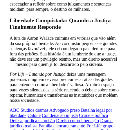
espectador a refletir sobre como julgamentos e sentenças
moldam, para sempre, o destino de milhares.
Liberdade Conquistada: Quando a Justiça
Finalmente Responde
A luta de Aaron Wallace culmina em vitórias que vão além
da sua própria liberdade. Ao conquistar pequenas e grandes
sentenças favoráveis, ele cria um legado para dentro e para
fora das prisões. Sua história é um lembrete de que a justiça
não deve ser um privilégio restrito, mas um direito acessível
— mesmo para quem já foi descartado pelo sistema.
For Life – Lutando por Justiça
deixa uma mensagem
poderosa: ninguém deveria precisar estar atrás das grades
para entender como a liberdade é valiosa. Ao abrir espaço
para vozes silenciadas, a série reacende o debate sobre como
reparar, humanizar e transformar as instituições que moldam
nossa sociedade.
ABC Studios dramas
Advogado preso
Batalha legal por
liberdade
Calone
Condenação injusta
Crime e política
Defesa jurídica na prisão
Direito como libertação
Drama
jurídico realista
Família e encarceramento
For Life
grupo