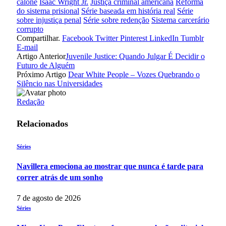
calone
Isaac Wright Jr.
Justiça criminal americana
Reforma
do sistema prisional
Série baseada em história real
Série
sobre injustiça penal
Série sobre redenção
Sistema carcerário
corrupto
Compartilhar.
Facebook
Twitter
Pinterest
LinkedIn
Tumblr
E-mail
Artigo Anterior
Juvenile Justice: Quando Julgar É Decidir o
Futuro de Alguém
Próximo Artigo
Dear White People – Vozes Quebrando o
Silêncio nas Universidades
Redação
Relacionados
Séries
Navillera emociona ao mostrar que nunca é tarde para
correr atrás de um sonho
7 de agosto de 2026
Séries