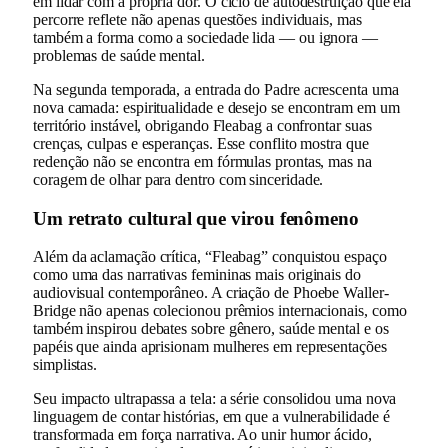
em lidar com a própria dor. O ciclo de autodestruição que ela
percorre reflete não apenas questões individuais, mas
também a forma como a sociedade lida — ou ignora —
problemas de saúde mental.
Na segunda temporada, a entrada do Padre acrescenta uma
nova camada: espiritualidade e desejo se encontram em um
território instável, obrigando Fleabag a confrontar suas
crenças, culpas e esperanças. Esse conflito mostra que
redenção não se encontra em fórmulas prontas, mas na
coragem de olhar para dentro com sinceridade.
Um retrato cultural que virou fenômeno
Além da aclamação crítica, “Fleabag” conquistou espaço
como uma das narrativas femininas mais originais do
audiovisual contemporâneo. A criação de Phoebe Waller-
Bridge não apenas colecionou prêmios internacionais, como
também inspirou debates sobre gênero, saúde mental e os
papéis que ainda aprisionam mulheres em representações
simplistas.
Seu impacto ultrapassa a tela: a série consolidou uma nova
linguagem de contar histórias, em que a vulnerabilidade é
transformada em força narrativa. Ao unir humor ácido,