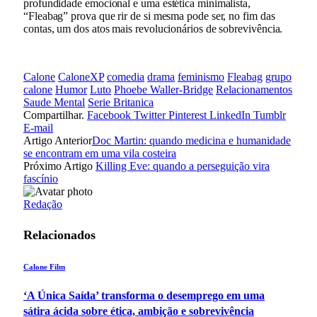
profundidade emocional e uma estética minimalista,
“Fleabag” prova que rir de si mesma pode ser, no fim das
contas, um dos atos mais revolucionários de sobrevivência.
Calone
CaloneXP
comedia
drama
feminismo
Fleabag
grupo
calone
Humor
Luto
Phoebe Waller-Bridge
Relacionamentos
Saude Mental
Serie Britanica
Compartilhar.
Facebook
Twitter
Pinterest
LinkedIn
Tumblr
E-mail
Artigo Anterior
Doc Martin: quando medicina e humanidade
se encontram em uma vila costeira
Próximo Artigo
Killing Eve: quando a perseguição vira
fascínio
Redação
Relacionados
Calone Film
‘A Única Saída’ transforma o desemprego em uma
sátira ácida sobre ética, ambição e sobrevivência