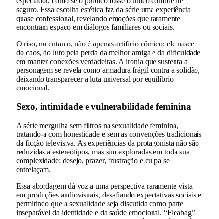
espectador, como se o público fosse o único confidente
seguro. Essa escolha estética faz da série uma experiência
quase confessional, revelando emoções que raramente
encontram espaço em diálogos familiares ou sociais.
O riso, no entanto, não é apenas artifício cômico: ele nasce
do caos, do luto pela perda da melhor amiga e da dificuldade
em manter conexões verdadeiras. A ironia que sustenta a
personagem se revela como armadura frágil contra a solidão,
deixando transparecer a luta universal por equilíbrio
emocional.
Sexo, intimidade e vulnerabilidade feminina
A série mergulha sem filtros na sexualidade feminina,
tratando-a com honestidade e sem as convenções tradicionais
da ficção televisiva. As experiências da protagonista não são
reduzidas a estereótipos, mas sim exploradas em toda sua
complexidade: desejo, prazer, frustração e culpa se
entrelaçam.
Essa abordagem dá voz a uma perspectiva raramente vista
em produções audiovisuais, desafiando expectativas sociais e
permitindo que a sexualidade seja discutida como parte
inseparável da identidade e da saúde emocional. “Fleabag”