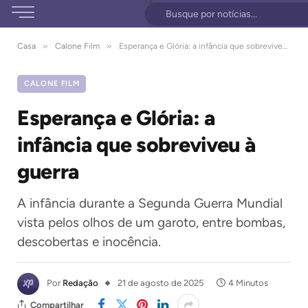
»
»
Casa
Calone Film
Esperança e Glória: a infância que sobreviveu à guerra
CALONE FILM
Esperança e Glória: a
infância que sobreviveu à
guerra
A infância durante a Segunda Guerra Mundial
vista pelos olhos de um garoto, entre bombas,
descobertas e inocência.
Por
Redação
21 de agosto de 2025
4 Minutos
Compartilhar