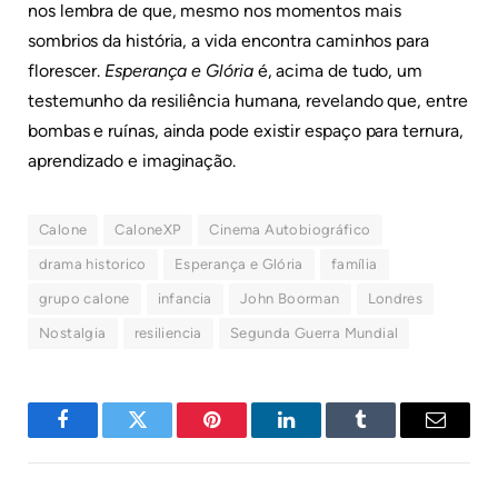
nos lembra de que, mesmo nos momentos mais
sombrios da história, a vida encontra caminhos para
florescer.
Esperança e Glória
é, acima de tudo, um
testemunho da resiliência humana, revelando que, entre
bombas e ruínas, ainda pode existir espaço para ternura,
aprendizado e imaginação.
Calone
CaloneXP
Cinema Autobiográfico
drama historico
Esperança e Glória
família
grupo calone
infancia
John Boorman
Londres
Nostalgia
resiliencia
Segunda Guerra Mundial
Facebook
Twitter
Pinterest
LinkedIn
Tumblr
E-
mail