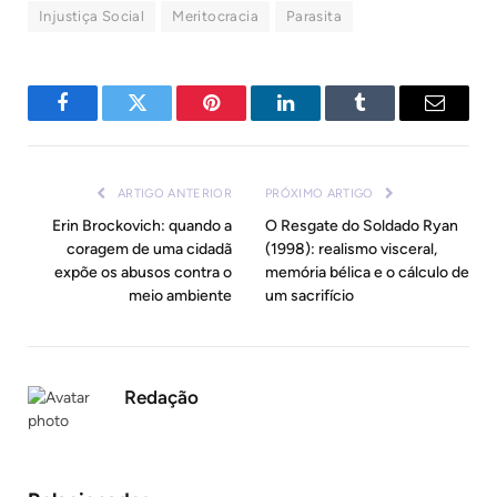
Injustiça Social
Meritocracia
Parasita
Facebook
Twitter
Pinterest
LinkedIn
Tumblr
E-
mail
ARTIGO ANTERIOR
PRÓXIMO ARTIGO
Erin Brockovich: quando a
O Resgate do Soldado Ryan
coragem de uma cidadã
(1998): realismo visceral,
expõe os abusos contra o
memória bélica e o cálculo de
meio ambiente
um sacrifício
Redação