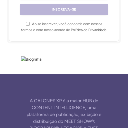
Ao se inscrever, você concorda com nossos
termos e com nosso acordo de
Política de Privacidade
.
A CALONE® XP é a maior HUB de
CONTENT INTELLIGENCE, uma
plataforma de publicação, exibição e
distribuição do MEET SHOW®: