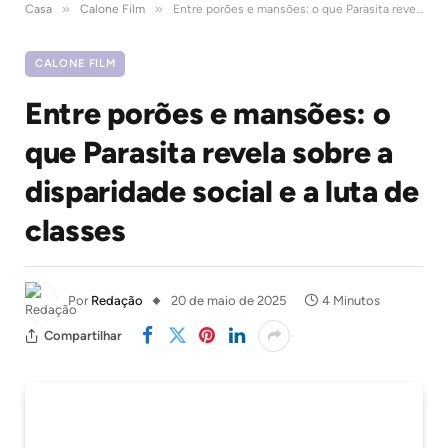
»
»
Casa
Calone Film
Entre porões e mansões: o que Parasita revela sobre a disparidade social e a luta de classes
CALONE FILM
Entre porões e mansões: o
que Parasita revela sobre a
disparidade social e a luta de
classes
Por
Redação
20 de maio de 2025
4 Minutos
Compartilhar