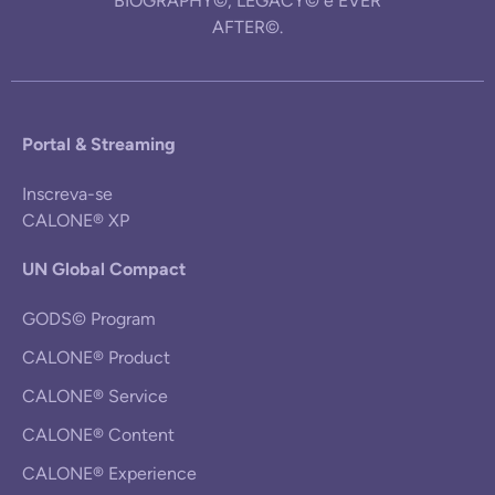
BIOGRAPHY©, LEGACY© e EVER
AFTER©.
Portal & Streaming
Inscreva-se
CALONE® XP
UN Global Compact
GODS© Program
CALONE® Product
CALONE® Service
CALONE® Content
CALONE® Experience