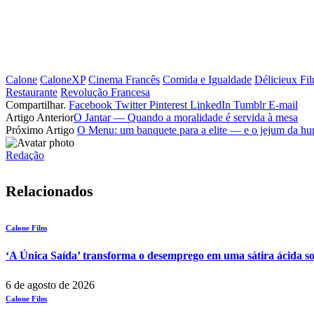
Calone
CaloneXP
Cinema Francês
Comida e Igualdade
Délicieux Fi
Restaurante
Revolução Francesa
Compartilhar.
Facebook
Twitter
Pinterest
LinkedIn
Tumblr
E-mail
Artigo Anterior
O Jantar — Quando a moralidade é servida à mesa
Próximo Artigo
O Menu: um banquete para a elite — e o jejum da h
Redação
Relacionados
Calone Film
‘A Única Saída’ transforma o desemprego em uma sátira ácida so
6 de agosto de 2026
Calone Film