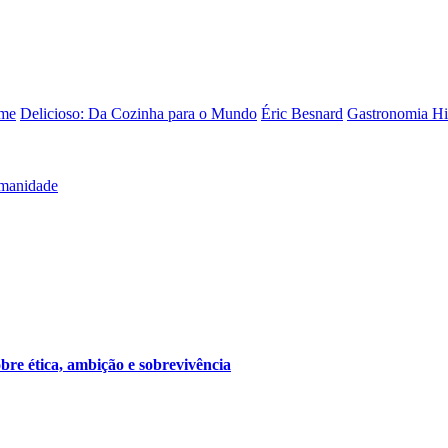
lme
Delicioso: Da Cozinha para o Mundo
Éric Besnard
Gastronomia Hi
umanidade
bre ética, ambição e sobrevivência