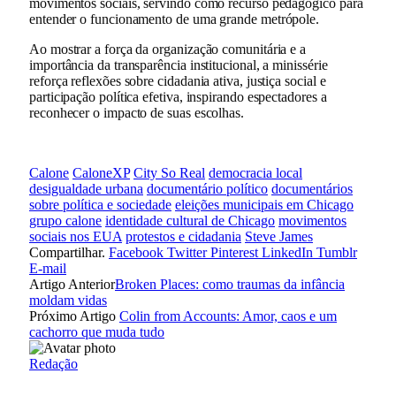
movimentos sociais, servindo como recurso pedagógico para
entender o funcionamento de uma grande metrópole.
Ao mostrar a força da organização comunitária e a
importância da transparência institucional, a minissérie
reforça reflexões sobre cidadania ativa, justiça social e
participação política efetiva, inspirando espectadores a
reconhecer o impacto de suas escolhas.
Calone
CaloneXP
City So Real
democracia local
desigualdade urbana
documentário político
documentários
sobre política e sociedade
eleições municipais em Chicago
grupo calone
identidade cultural de Chicago
movimentos
sociais nos EUA
protestos e cidadania
Steve James
Compartilhar.
Facebook
Twitter
Pinterest
LinkedIn
Tumblr
E-mail
Artigo Anterior
Broken Places: como traumas da infância
moldam vidas
Próximo Artigo
Colin from Accounts: Amor, caos e um
cachorro que muda tudo
Redação