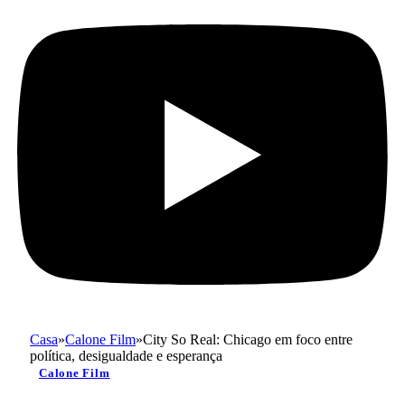
Casa
»
Calone Film
»
City So Real: Chicago em foco entre
política, desigualdade e esperança
Calone Film