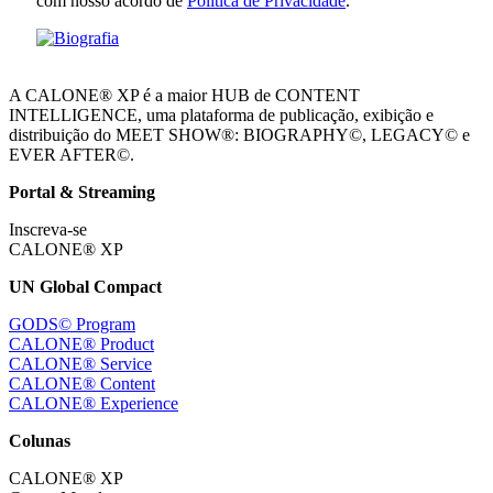
com nosso acordo de
Política de Privacidade
.
A CALONE® XP é a maior HUB de CONTENT
INTELLIGENCE, uma plataforma de publicação, exibição e
distribuição do MEET SHOW®: BIOGRAPHY©, LEGACY© e
EVER AFTER©.
Portal & Streaming
Inscreva-se
CALONE® XP
UN Global Compact
GODS© Program
CALONE® Product
CALONE® Service
CALONE® Content
CALONE® Experience
Colunas
CALONE® XP