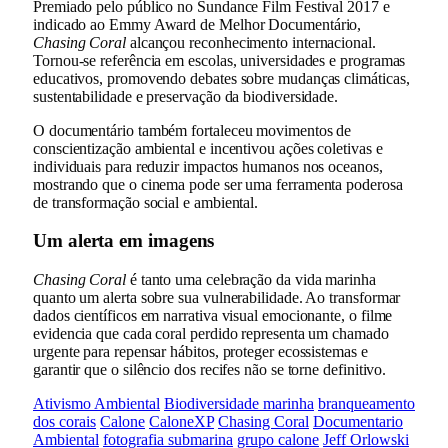
Premiado pelo público no Sundance Film Festival 2017 e
indicado ao Emmy Award de Melhor Documentário,
Chasing Coral
alcançou reconhecimento internacional.
Tornou-se referência em escolas, universidades e programas
educativos, promovendo debates sobre mudanças climáticas,
sustentabilidade e preservação da biodiversidade.
O documentário também fortaleceu movimentos de
conscientização ambiental e incentivou ações coletivas e
individuais para reduzir impactos humanos nos oceanos,
mostrando que o cinema pode ser uma ferramenta poderosa
de transformação social e ambiental.
Um alerta em imagens
Chasing Coral
é tanto uma celebração da vida marinha
quanto um alerta sobre sua vulnerabilidade. Ao transformar
dados científicos em narrativa visual emocionante, o filme
evidencia que cada coral perdido representa um chamado
urgente para repensar hábitos, proteger ecossistemas e
garantir que o silêncio dos recifes não se torne definitivo.
Ativismo Ambiental
Biodiversidade marinha
branqueamento
dos corais
Calone
CaloneXP
Chasing Coral
Documentario
Ambiental
fotografia submarina
grupo calone
Jeff Orlowski