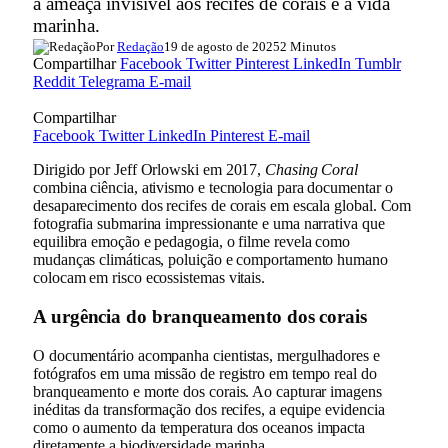
a ameaça invisível aos recifes de corais e à vida
marinha.
Por
Redação
19 de agosto de 2025
2 Minutos
Compartilhar
Facebook
Twitter
Pinterest
LinkedIn
Tumblr
Reddit
Telegrama
E-mail
Compartilhar
Facebook
Twitter
LinkedIn
Pinterest
E-mail
Dirigido por Jeff Orlowski em 2017,
Chasing Coral
combina ciência, ativismo e tecnologia para documentar o
desaparecimento dos recifes de corais em escala global. Com
fotografia submarina impressionante e uma narrativa que
equilibra emoção e pedagogia, o filme revela como
mudanças climáticas, poluição e comportamento humano
colocam em risco ecossistemas vitais.
A urgência do branqueamento dos corais
O documentário acompanha cientistas, mergulhadores e
fotógrafos em uma missão de registro em tempo real do
branqueamento e morte dos corais. Ao capturar imagens
inéditas da transformação dos recifes, a equipe evidencia
como o aumento da temperatura dos oceanos impacta
diretamente a biodiversidade marinha.