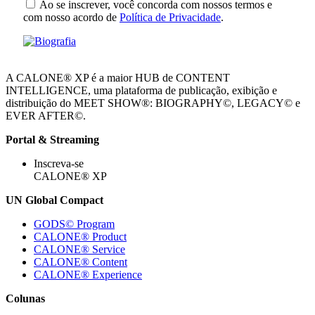
Ao se inscrever, você concorda com nossos termos e
com nosso acordo de
Política de Privacidade
.
A CALONE® XP é a maior HUB de CONTENT
INTELLIGENCE, uma plataforma de publicação, exibição e
distribuição do MEET SHOW®: BIOGRAPHY©, LEGACY© e
EVER AFTER©.
Portal & Streaming
Inscreva-se
CALONE® XP
UN Global Compact
GODS© Program
CALONE® Product
CALONE® Service
CALONE® Content
CALONE® Experience
Colunas