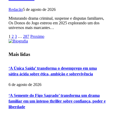
Redação
5 de agosto de 2026
Misturando drama criminal, suspense e disputas familiares,
Os Donos do Jogo estreou em 2025 explorando um dos
universos mais marcantes…
1
2
3
…
287
Proximo
Mais lidas
‘A Única Saída’ transforma o desemprego em uma
sátira ácida sobre ética, ambição e sobrevivência
6 de agosto de 2026
‘A Semente do Figo Sagrado’ transforma um drama
familiar em um intenso thriller sobre confiança, poder e
liberdade