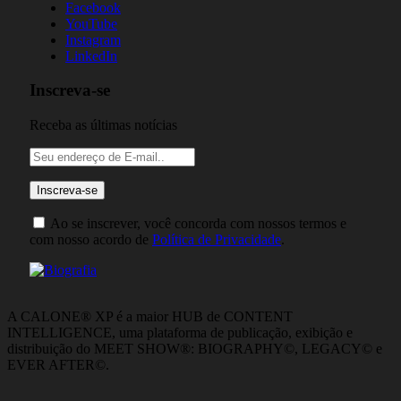
Facebook
YouTube
Instagram
LinkedIn
Inscreva-se
Receba as últimas notícias
Ao se inscrever, você concorda com nossos termos e
com nosso acordo de
Política de Privacidade
.
A CALONE® XP é a maior HUB de CONTENT
INTELLIGENCE, uma plataforma de publicação, exibição e
distribuição do MEET SHOW®: BIOGRAPHY©, LEGACY© e
EVER AFTER©.