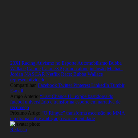
23XI Racing
Ativismo no Esporte
Automobilismo
Bubba
Wallace
Calone
CaloneXP
grupo calone
inclusão
Michael
Jordan
NASCAR
Netflix
Race: Bubba Wallace
representatividade
Compartilhar.
Facebook
Twitter
Pinterest
LinkedIn
Tumblr
E-mail
Artigo Anterior
“Last Chance U” expõe bastidores do
futebol universitário e transforma esporte em narrativa de
recomeço
Próximo Artigo
“O Ringue” transforma ascensão no MMA
em drama sobre ambição, risco e identidade
Redação