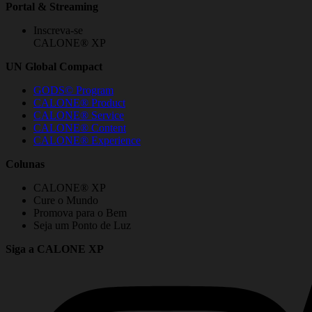
Portal & Streaming
Inscreva-se
CALONE® XP
UN Global Compact
GODS© Program
CALONE® Product
CALONE® Service
CALONE® Content
CALONE® Experience
Colunas
CALONE® XP
Cure o Mundo
Promova para o Bem
Seja um Ponto de Luz
Siga a CALONE XP