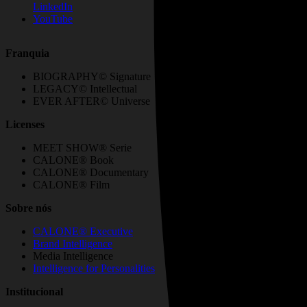
LinkedIn
YouTube
Franquia
BIOGRAPHY© Signature
LEGACY© Intellectual
EVER AFTER© Universe
Licenses
MEET SHOW® Serie
CALONE® Book
CALONE® Documentary
CALONE® Film
Sobre nós
CALONE® Executive
Brand Intelligence
Media Intelligence
Intelligence for Personalities
Institucional