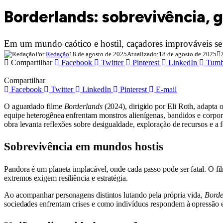
Borderlands: sobrevivência, 
Em um mundo caótico e hostil, caçadores improváveis se
Por
Redação
18 de agosto de 2025
Atualizado:
18 de agosto de 2025
Compartilhar
Facebook
Twitter
Pinterest
LinkedIn
Tumb
Compartilhar
Facebook
Twitter
LinkedIn
Pinterest
E-mail
O aguardado filme
Borderlands
(2024), dirigido por Eli Roth, adapta
equipe heterogênea enfrentam monstros alienígenas, bandidos e corpor
obra levanta reflexões sobre desigualdade, exploração de recursos e a 
Sobrevivência em mundos hostis
Pandora é um planeta implacável, onde cada passo pode ser fatal. O fi
extremos exigem resiliência e estratégia.
Ao acompanhar personagens distintos lutando pela própria vida,
Borde
sociedades enfrentam crises e como indivíduos respondem à opressão e