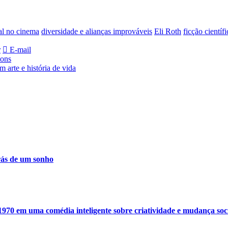
ial no cinema
diversidade e alianças improváveis
Eli Roth
ficção científ
r
E-mail
tons
 arte e história de vida
rás de um sonho
1970 em uma comédia inteligente sobre criatividade e mudança soc