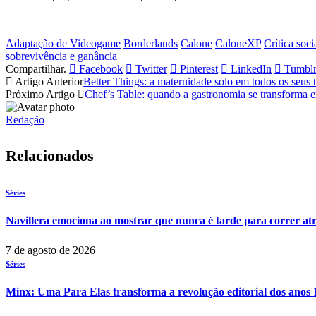
Adaptação de Videogame
Borderlands
Calone
CaloneXP
Crítica soc
sobrevivência e ganância
Compartilhar.
Facebook
Twitter
Pinterest
LinkedIn
Tumbl
Artigo Anterior
Better Things: a maternidade solo em todos os seus 
Próximo Artigo
Chef’s Table: quando a gastronomia se transforma em
Redação
Relacionados
Séries
Navillera emociona ao mostrar que nunca é tarde para correr at
7 de agosto de 2026
Séries
Minx: Uma Para Elas transforma a revolução editorial dos anos 