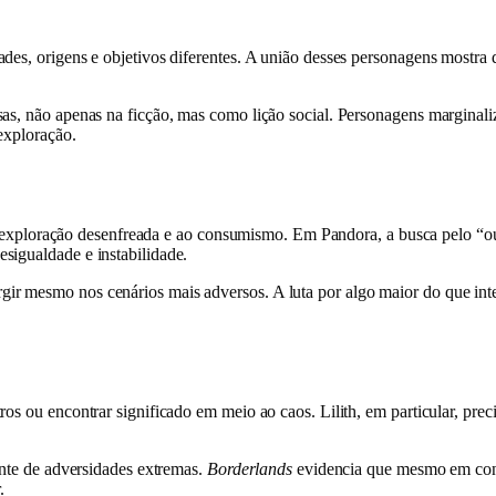
ades, origens e objetivos diferentes. A união desses personagens mostra
sas, não apenas na ficção, mas como lição social. Personagens margina
exploração.
a à exploração desenfreada e ao consumismo. Em Pandora, a busca pelo “our
sigualdade e instabilidade.
r mesmo nos cenários mais adversos. A luta por algo maior do que inter
s ou encontrar significado em meio ao caos. Lilith, em particular, preci
ante de adversidades extremas.
Borderlands
evidencia que mesmo em conte
.