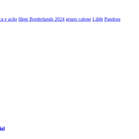
ica e ação
filme Borderlands 2024
grupo calone
Lilith
Pandora
ial