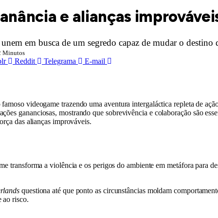
ganância e alianças improváve
 unem em busca de um segredo capaz de mudar o destino d
2 Minutos
lr
Reddit
Telegrama
E-mail
 o famoso videogame trazendo uma aventura intergaláctica repleta de aç
ações gananciosas, mostrando que sobrevivência e colaboração são essenc
força das alianças improváveis.
lme transforma a violência e os perigos do ambiente em metáfora para d
rlands
questiona até que ponto as circunstâncias moldam comportamento 
 ao risco.