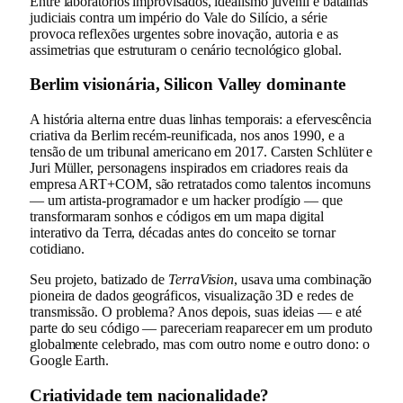
Entre laboratórios improvisados, idealismo juvenil e batalhas
judiciais contra um império do Vale do Silício, a série
provoca reflexões urgentes sobre inovação, autoria e as
assimetrias que estruturam o cenário tecnológico global.
Berlim visionária, Silicon Valley dominante
A história alterna entre duas linhas temporais: a efervescência
criativa da Berlim recém-reunificada, nos anos 1990, e a
tensão de um tribunal americano em 2017. Carsten Schlüter e
Juri Müller, personagens inspirados em criadores reais da
empresa ART+COM, são retratados como talentos incomuns
— um artista-programador e um hacker prodígio — que
transformaram sonhos e códigos em um mapa digital
interativo da Terra, décadas antes do conceito se tornar
cotidiano.
Seu projeto, batizado de
TerraVision
, usava uma combinação
pioneira de dados geográficos, visualização 3D e redes de
transmissão. O problema? Anos depois, suas ideias — e até
parte do seu código — pareceriam reaparecer em um produto
globalmente celebrado, mas com outro nome e outro dono: o
Google Earth.
Criatividade tem nacionalidade?