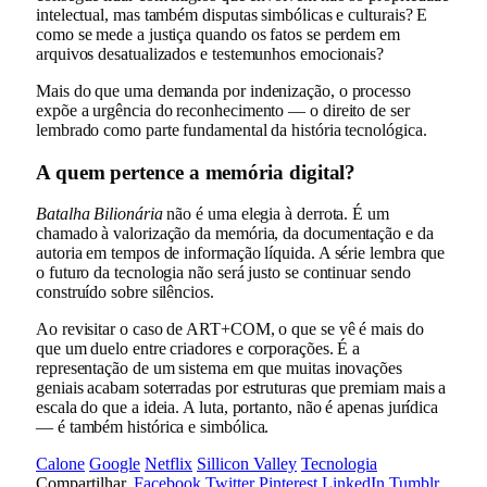
intelectual, mas também disputas simbólicas e culturais? E
como se mede a justiça quando os fatos se perdem em
arquivos desatualizados e testemunhos emocionais?
Mais do que uma demanda por indenização, o processo
expõe a urgência do reconhecimento — o direito de ser
lembrado como parte fundamental da história tecnológica.
A quem pertence a memória digital?
Batalha Bilionária
não é uma elegia à derrota. É um
chamado à valorização da memória, da documentação e da
autoria em tempos de informação líquida. A série lembra que
o futuro da tecnologia não será justo se continuar sendo
construído sobre silêncios.
Ao revisitar o caso de ART+COM, o que se vê é mais do
que um duelo entre criadores e corporações. É a
representação de um sistema em que muitas inovações
geniais acabam soterradas por estruturas que premiam mais a
escala do que a ideia. A luta, portanto, não é apenas jurídica
— é também histórica e simbólica.
Calone
Google
Netflix
Sillicon Valley
Tecnologia
Compartilhar.
Facebook
Twitter
Pinterest
LinkedIn
Tumblr