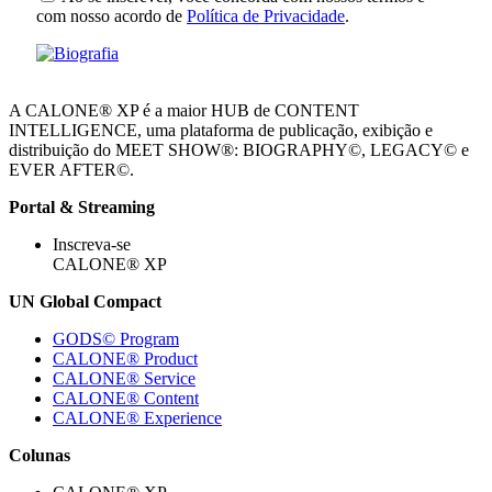
com nosso acordo de
Política de Privacidade
.
A CALONE® XP é a maior HUB de CONTENT
INTELLIGENCE, uma plataforma de publicação, exibição e
distribuição do MEET SHOW®: BIOGRAPHY©, LEGACY© e
EVER AFTER©.
Portal & Streaming
Inscreva-se
CALONE® XP
UN Global Compact
GODS© Program
CALONE® Product
CALONE® Service
CALONE® Content
CALONE® Experience
Colunas