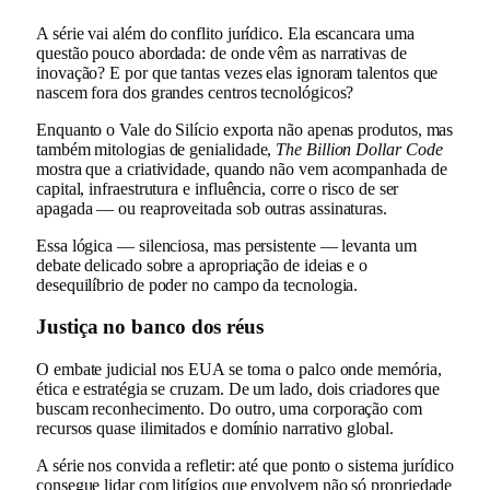
A série vai além do conflito jurídico. Ela escancara uma
questão pouco abordada: de onde vêm as narrativas de
inovação? E por que tantas vezes elas ignoram talentos que
nascem fora dos grandes centros tecnológicos?
Enquanto o Vale do Silício exporta não apenas produtos, mas
também mitologias de genialidade,
The Billion Dollar Code
mostra que a criatividade, quando não vem acompanhada de
capital, infraestrutura e influência, corre o risco de ser
apagada — ou reaproveitada sob outras assinaturas.
Essa lógica — silenciosa, mas persistente — levanta um
debate delicado sobre a apropriação de ideias e o
desequilíbrio de poder no campo da tecnologia.
Justiça no banco dos réus
O embate judicial nos EUA se torna o palco onde memória,
ética e estratégia se cruzam. De um lado, dois criadores que
buscam reconhecimento. Do outro, uma corporação com
recursos quase ilimitados e domínio narrativo global.
A série nos convida a refletir: até que ponto o sistema jurídico
consegue lidar com litígios que envolvem não só propriedade