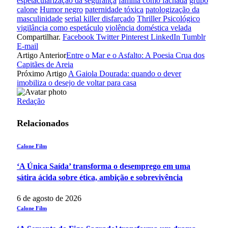
espetacularização da segurança
família como fachada
grupo
calone
Humor negro
paternidade tóxica
patologização da
masculinidade
serial killer disfarçado
Thriller Psicológico
vigilância como espetáculo
violência doméstica velada
Compartilhar.
Facebook
Twitter
Pinterest
LinkedIn
Tumblr
E-mail
Artigo Anterior
Entre o Mar e o Asfalto: A Poesia Crua dos
Capitães de Areia
Próximo Artigo
A Gaiola Dourada: quando o dever
imobiliza o desejo de voltar para casa
Redação
Relacionados
Calone Film
‘A Única Saída’ transforma o desemprego em uma
sátira ácida sobre ética, ambição e sobrevivência
6 de agosto de 2026
Calone Film