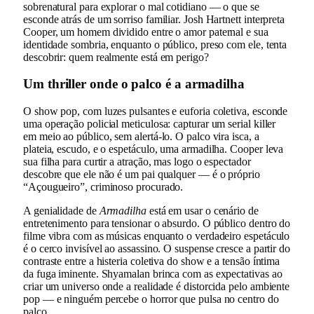
sobrenatural para explorar o mal cotidiano — o que se
esconde atrás de um sorriso familiar. Josh Hartnett interpreta
Cooper, um homem dividido entre o amor paternal e sua
identidade sombria, enquanto o público, preso com ele, tenta
descobrir: quem realmente está em perigo?
Um thriller onde o palco é a armadilha
O show pop, com luzes pulsantes e euforia coletiva, esconde
uma operação policial meticulosa: capturar um serial killer
em meio ao público, sem alertá-lo. O palco vira isca, a
plateia, escudo, e o espetáculo, uma armadilha. Cooper leva
sua filha para curtir a atração, mas logo o espectador
descobre que ele não é um pai qualquer — é o próprio
“Açougueiro”, criminoso procurado.
A genialidade de
Armadilha
está em usar o cenário de
entretenimento para tensionar o absurdo. O público dentro do
filme vibra com as músicas enquanto o verdadeiro espetáculo
é o cerco invisível ao assassino. O suspense cresce a partir do
contraste entre a histeria coletiva do show e a tensão íntima
da fuga iminente. Shyamalan brinca com as expectativas ao
criar um universo onde a realidade é distorcida pelo ambiente
pop — e ninguém percebe o horror que pulsa no centro do
palco.