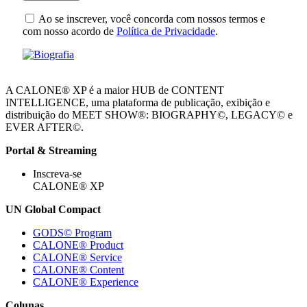
Ao se inscrever, você concorda com nossos termos e
com nosso acordo de
Política de Privacidade
.
A CALONE® XP é a maior HUB de CONTENT
INTELLIGENCE, uma plataforma de publicação, exibição e
distribuição do MEET SHOW®: BIOGRAPHY©, LEGACY© e
EVER AFTER©.
Portal & Streaming
Inscreva-se
CALONE® XP
UN Global Compact
GODS© Program
CALONE® Product
CALONE® Service
CALONE® Content
CALONE® Experience
Colunas