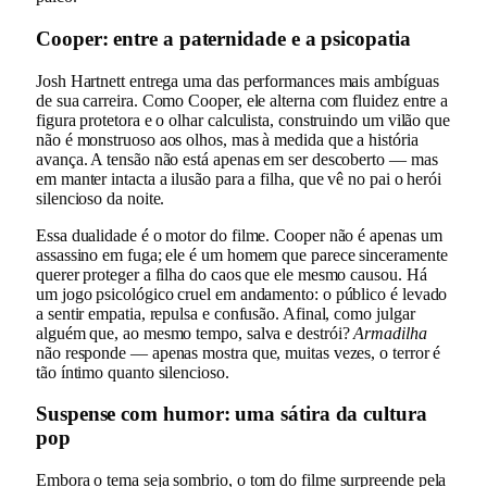
Cooper: entre a paternidade e a psicopatia
Josh Hartnett entrega uma das performances mais ambíguas
de sua carreira. Como Cooper, ele alterna com fluidez entre a
figura protetora e o olhar calculista, construindo um vilão que
não é monstruoso aos olhos, mas à medida que a história
avança. A tensão não está apenas em ser descoberto — mas
em manter intacta a ilusão para a filha, que vê no pai o herói
silencioso da noite.
Essa dualidade é o motor do filme. Cooper não é apenas um
assassino em fuga; ele é um homem que parece sinceramente
querer proteger a filha do caos que ele mesmo causou. Há
um jogo psicológico cruel em andamento: o público é levado
a sentir empatia, repulsa e confusão. Afinal, como julgar
alguém que, ao mesmo tempo, salva e destrói?
Armadilha
não responde — apenas mostra que, muitas vezes, o terror é
tão íntimo quanto silencioso.
Suspense com humor: uma sátira da cultura
pop
Embora o tema seja sombrio, o tom do filme surpreende pela