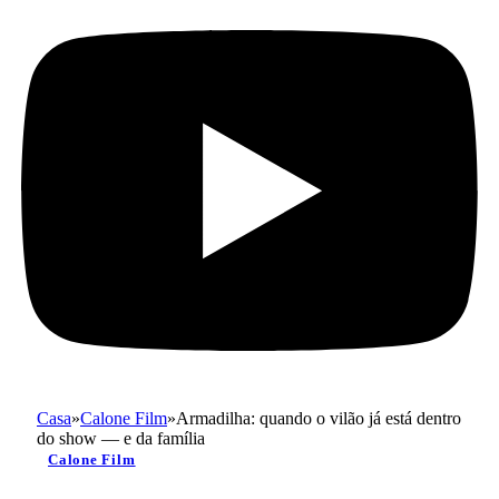
Casa
»
Calone Film
»
Armadilha: quando o vilão já está dentro
do show — e da família
Calone Film