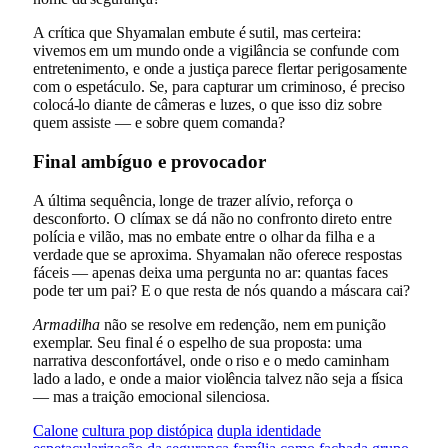
A crítica que Shyamalan embute é sutil, mas certeira:
vivemos em um mundo onde a vigilância se confunde com
entretenimento, e onde a justiça parece flertar perigosamente
com o espetáculo. Se, para capturar um criminoso, é preciso
colocá-lo diante de câmeras e luzes, o que isso diz sobre
quem assiste — e sobre quem comanda?
Final ambíguo e provocador
A última sequência, longe de trazer alívio, reforça o
desconforto. O clímax se dá não no confronto direto entre
polícia e vilão, mas no embate entre o olhar da filha e a
verdade que se aproxima. Shyamalan não oferece respostas
fáceis — apenas deixa uma pergunta no ar: quantas faces
pode ter um pai? E o que resta de nós quando a máscara cai?
Armadilha
não se resolve em redenção, nem em punição
exemplar. Seu final é o espelho de sua proposta: uma
narrativa desconfortável, onde o riso e o medo caminham
lado a lado, e onde a maior violência talvez não seja a física
— mas a traição emocional silenciosa.
Calone
cultura pop distópica
dupla identidade