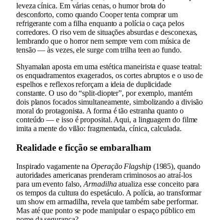
leveza cínica. Em várias cenas, o humor brota do
desconforto, como quando Cooper tenta comprar um
refrigerante com a filha enquanto a polícia o caça pelos
corredores. O riso vem de situações absurdas e desconexas,
lembrando que o horror nem sempre vem com música de
tensão — às vezes, ele surge com trilha teen ao fundo.
Shyamalan aposta em uma estética maneirista e quase teatral:
os enquadramentos exagerados, os cortes abruptos e o uso de
espelhos e reflexos reforçam a ideia de duplicidade
constante. O uso do “split-diopter”, por exemplo, mantém
dois planos focados simultaneamente, simbolizando a divisão
moral do protagonista. A forma é tão estranha quanto o
conteúdo — e isso é proposital. Aqui, a linguagem do filme
imita a mente do vilão: fragmentada, cínica, calculada.
Realidade e ficção se embaralham
Inspirado vagamente na
Operação Flagship
(1985), quando
autoridades americanas prenderam criminosos ao atraí-los
para um evento falso,
Armadilha
atualiza esse conceito para
os tempos da cultura do espetáculo. A polícia, ao transformar
um show em armadilha, revela que também sabe performar.
Mas até que ponto se pode manipular o espaço público em
nome da segurança?