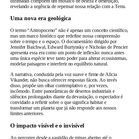
dizimadas compõem um mosaico de beleza e destruição,
revelando a urgência de repensar nossa relação com a Terra.
Uma nova era geológica
O termo “Antropoceno” não é apenas um conceito científico,
mas um marco histórico que redefine nossa compreensão
sobre o tempo e o espaço. O documentário dirigido por
Jennifer Baichwal, Edward Burtynsky e Nicholas de Pencier
apresenta essa era como um ponto de inflexão: nunca antes
uma única espécie teve tanto poder para alterar ecossistemas,
modelar paisagens e interferir no equilíbrio natural.
A narrativa, conduzida pela voz suave e firme de Alicia
Vikander, não busca oferecer respostas fáceis. Ao invés
disso, propõe um olhar contemplativo e, por vezes,
incômodo. Entre panorâmicas de desertos industriais e
silêncios prolongados diante da devastação, o espectador é
convidado a refletir sobre o que significa habitar e
transformar um planeta que já não responde aos nossos
limites anteriores.
O impacto visível e o invisível
Ao percorrer desde a vastidão de minas abertas até o