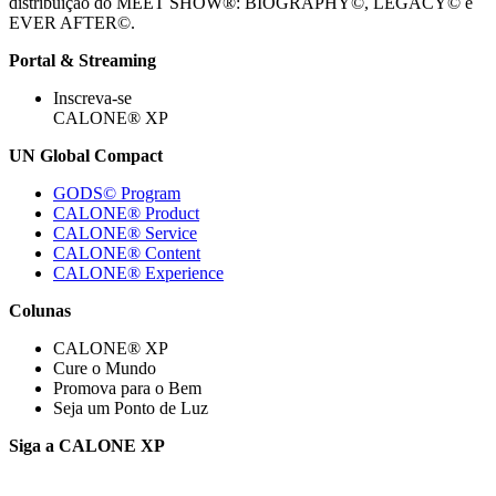
distribuição do MEET SHOW®: BIOGRAPHY©, LEGACY© e
EVER AFTER©.
Portal & Streaming
Inscreva-se
CALONE® XP
UN Global Compact
GODS© Program
CALONE® Product
CALONE® Service
CALONE® Content
CALONE® Experience
Colunas
CALONE® XP
Cure o Mundo
Promova para o Bem
Seja um Ponto de Luz
Siga a CALONE XP