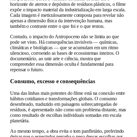
horizonte de aterros e depósitos de resíduos plásticos, o filme
expõe o impacto material da industrialização em larga escala.
Cada imagem é meticulosamente composta para revelar não
apenas a dimensão física da intervenção humana, mas
também o contraste entre o que foi e o que restou.
Contudo, o impacto do Antropoceno não se limita ao que
pode ser visto. Há consequências invisíveis — químicas,
climáticas e biológicas — que se acumulam em um ritmo
silencioso, corroendo as bases de ecossistemas inteiros. O
documentário, ao unir arte e ciência, mostra que
compreender essa dimensão oculta é fundamental para
repensar o futuro.
Consumo, excesso e consequências
Uma das linhas mais potentes do filme está na conexão entre
hábitos cotidianos e transformações globais. O consumo
desenfreado, traduzido em paisagens sobrecarregadas de
resíduos, é apresentado não como um problema distante, mas
como resultado de escolhas individuais somadas em escala
planetária.
Ao mesmo tempo, a obra evita o tom panfletário, preferindo
deixar que o espectador perceba o peso dessas escolhas por