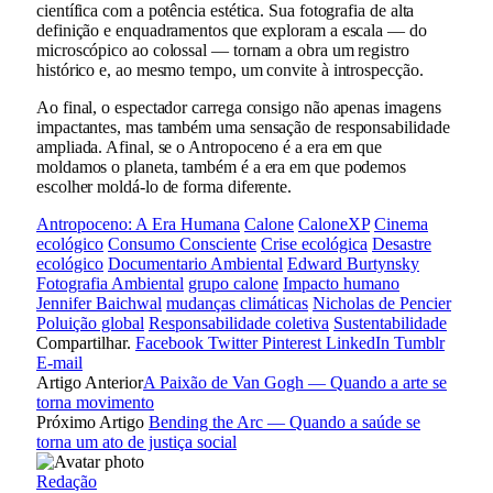
científica com a potência estética. Sua fotografia de alta
definição e enquadramentos que exploram a escala — do
microscópico ao colossal — tornam a obra um registro
histórico e, ao mesmo tempo, um convite à introspecção.
Ao final, o espectador carrega consigo não apenas imagens
impactantes, mas também uma sensação de responsabilidade
ampliada. Afinal, se o Antropoceno é a era em que
moldamos o planeta, também é a era em que podemos
escolher moldá-lo de forma diferente.
Antropoceno: A Era Humana
Calone
CaloneXP
Cinema
ecológico
Consumo Consciente
Crise ecológica
Desastre
ecológico
Documentario Ambiental
Edward Burtynsky
Fotografia Ambiental
grupo calone
Impacto humano
Jennifer Baichwal
mudanças climáticas
Nicholas de Pencier
Poluição global
Responsabilidade coletiva
Sustentabilidade
Compartilhar.
Facebook
Twitter
Pinterest
LinkedIn
Tumblr
E-mail
Artigo Anterior
A Paixão de Van Gogh — Quando a arte se
torna movimento
Próximo Artigo
Bending the Arc — Quando a saúde se
torna um ato de justiça social
Redação