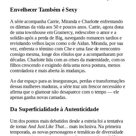
Envelhecer Também é Sexy
A série acompanha Carrie, Miranda e Charlotte enfrentando
os dilemas da vida aos 50 e poucos anos. Carrie, agora dona
de uma townhouse em Gramercy, redescobre o amor e a
solidão após a perda de Big, navegando romances tardios e
revisitando velhos laços como o de Aidan. Miranda, por sua
vez, enfrenta o término com Che e uma fase de reencontro
consigo mesma, longe dos rótulos que a acompanharam por
décadas. Charlotte lida com as crises da maternidade, com os
filhos crescendo e exigindo dela uma nova postura, menos
controladora e mais aberta às mudanças.
Ao dar espaço para as inseguranças, perdas e transformações
dessas mulheres maduras, a série traz um frescor necessário e
afirma que o glamour não desaparece com o tempo — ele
apenas ganha novas camadas.
Da Superficialidade à Autenticidade
Um dos pontos mais debatidos desde a estreia foi a tentativa
de tornar
And Just Like That…
mais inclusiva. Na primeira
temporada, as novas personagens e temáticas de diversidade