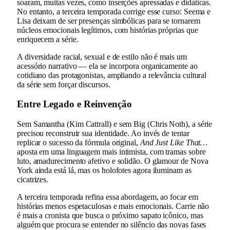
soaram, muitas vezes, como inserções apressadas e didáticas.
No entanto, a terceira temporada corrige esse curso: Seema e
Lisa deixam de ser presenças simbólicas para se tornarem
núcleos emocionais legítimos, com histórias próprias que
enriquecem a série.
A diversidade racial, sexual e de estilo não é mais um
acessório narrativo — ela se incorpora organicamente ao
cotidiano das protagonistas, ampliando a relevância cultural
da série sem forçar discursos.
Entre Legado e Reinvenção
Sem Samantha (Kim Cattrall) e sem Big (Chris Noth), a série
precisou reconstruir sua identidade. Ao invés de tentar
replicar o sucesso da fórmula original,
And Just Like That…
aposta em uma linguagem mais intimista, com tramas sobre
luto, amadurecimento afetivo e solidão. O glamour de Nova
York ainda está lá, mas os holofotes agora iluminam as
cicatrizes.
A terceira temporada refina essa abordagem, ao focar em
histórias menos espetaculosas e mais emocionais. Carrie não
é mais a cronista que busca o próximo sapato icônico, mas
alguém que procura se entender no silêncio das novas fases