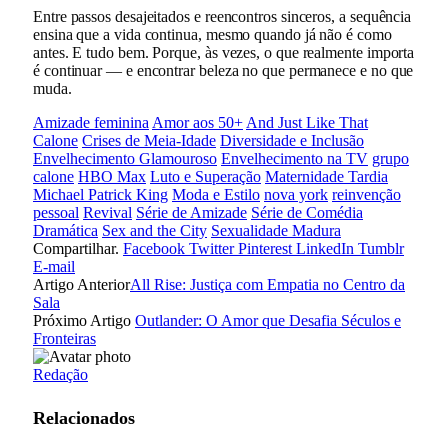
Entre passos desajeitados e reencontros sinceros, a sequência
ensina que a vida continua, mesmo quando já não é como
antes. E tudo bem. Porque, às vezes, o que realmente importa
é continuar — e encontrar beleza no que permanece e no que
muda.
Amizade feminina
Amor aos 50+
And Just Like That
Calone
Crises de Meia-Idade
Diversidade e Inclusão
Envelhecimento Glamouroso
Envelhecimento na TV
grupo
calone
HBO Max
Luto e Superação
Maternidade Tardia
Michael Patrick King
Moda e Estilo
nova york
reinvenção
pessoal
Revival
Série de Amizade
Série de Comédia
Dramática
Sex and the City
Sexualidade Madura
Compartilhar.
Facebook
Twitter
Pinterest
LinkedIn
Tumblr
E-mail
Artigo Anterior
All Rise: Justiça com Empatia no Centro da
Sala
Próximo Artigo
Outlander: O Amor que Desafia Séculos e
Fronteiras
Redação
Relacionados