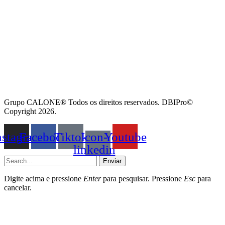
Grupo CALONE® Todos os direitos reservados. DBIPro©
Copyright 2026.
nstagram
Facebook
Tiktok
Icon-
Youtube
linkedin
Enviar
Digite acima e pressione
Enter
para pesquisar. Pressione
Esc
para
cancelar.