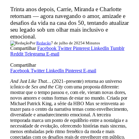
Trinta anos depois, Carrie, Miranda e Charlotte
retornam — agora navegando o amor, amizade e
desafios da vida na casa dos 50, tentando atualizar
seu legado sob um olhar mais inclusivo e
emocional.
Por
Redação
7 de julho de 2025
4 Minutos
Compartilhar
Facebook
Twitter
Pinterest
LinkedIn
Tumblr
Reddit
Telegrama
E-mail
Compartilhar
Facebook
Twitter
LinkedIn
Pinterest
E-mail
And Just Like That…
(2021–presente) retorna ao universo
icônico de
Sex and the City
com uma proposta diferente:
mostrar que o tempo passou e, com ele, vieram novas dores,
novos amores e outras formas de estar no mundo. Criada por
Michael Patrick King, a série da HBO Max se reinventa ao
trazer para o centro da narrativa temas como envelhecimento,
diversidade e amadurecimento emocional. A terceira
temporada marca um ponto de equilíbrio entre a nostalgia e a
necessidade de evolução, oferecendo histórias mais sinceras,
menos embaladas pelo ritmo frenético da moda e mais
conectadas com os desafios reais de envelhecer em público.