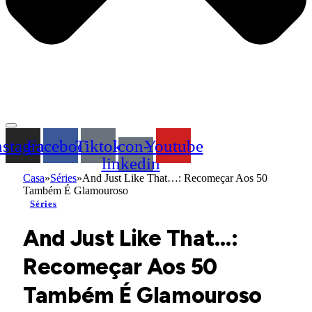
nstagram
Facebook
Tiktok
Icon-
Youtube
linkedin
Casa
»
Séries
»
And Just Like That…: Recomeçar Aos 50
Também É Glamouroso
Séries
And Just Like That…:
Recomeçar Aos 50
Também É Glamouroso