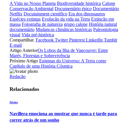
A Vida no Nosso Planeta
Biodiversidade histórica
Calone
Conservação Ambiental
Documentário épico
Documentário
Netflix
Docutainment científico
Era dos dinossauros
Espécies extintas
Evolução da vida na Terra
Extinção em
massa
Fotografia de natureza
grupo calone
História natural
documentário
Mudanças climáticas históricas
Paleontologia
visual
Vida pré-histórica
Compartilhar.
Facebook
Twitter
Pinterest
LinkedIn
Tumblr
E-mail
Artigo Anterior
Os Lobos da Ilha de Vancouver: Entre
Marés, Florestas e Sobrevivência
Próximo Artigo
Enigmas do Universo: A Terra como
Capítulo de uma História Cósmica
Redação
Relacionados
Séries
Navillera emociona ao mostrar que nunca é tarde para
correr atrás de um sonho