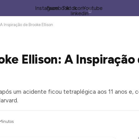
Instagram
Facebook
Tiktok
Icon-
Youtube
linkedin
 A Inspiração de Brooke Ellison
oke Ellison: A Inspiração
e após um acidente ficou tetraplégica aos 11 anos e, 
arvard.
Minutos