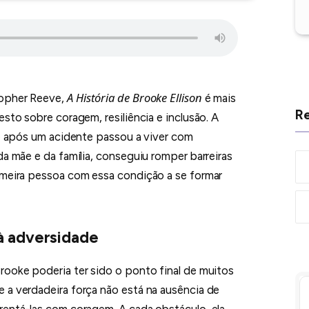
A História de Brooke Ellison
topher Reeve,
é mais
Re
sto sobre coragem, resiliência e inclusão. A
ue após um acidente passou a viver com
da mãe e da família, conseguiu romper barreiras
imeira pessoa com essa condição a se formar
à adversidade
rooke poderia ter sido o ponto final de muitos
 a verdadeira força não está na ausência de
rentá-las com coragem. A cada obstáculo, ela