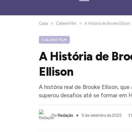
»
»
Casa
Calone Film
A História de Brooke Ellison:
CALONE FILM
A História de Bro
Ellison
A história real de Brooke Ellison, qu
superou desafios até se formar em H
Por
Redação
9 de setembro de 2025
3 