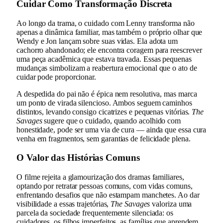
Cuidar Como Transformação Discreta
Ao longo da trama, o cuidado com Lenny transforma não
apenas a dinâmica familiar, mas também o próprio olhar que
Wendy e Jon lançam sobre suas vidas. Ela adota um
cachorro abandonado; ele encontra coragem para reescrever
uma peça acadêmica que estava travada. Essas pequenas
mudanças simbolizam a reabertura emocional que o ato de
cuidar pode proporcionar.
A despedida do pai não é épica nem resolutiva, mas marca
um ponto de virada silencioso. Ambos seguem caminhos
distintos, levando consigo cicatrizes e pequenas vitórias.
The
Savages
sugere que o cuidado, quando acolhido com
honestidade, pode ser uma via de cura — ainda que essa cura
venha em fragmentos, sem garantias de felicidade plena.
O Valor das Histórias Comuns
O filme rejeita a glamourização dos dramas familiares,
optando por retratar pessoas comuns, com vidas comuns,
enfrentando desafios que não estampam manchetes. Ao dar
visibilidade a essas trajetórias,
The Savages
valoriza uma
parcela da sociedade frequentemente silenciada: os
cuidadores, os filhos imperfeitos, as famílias que aprendem,