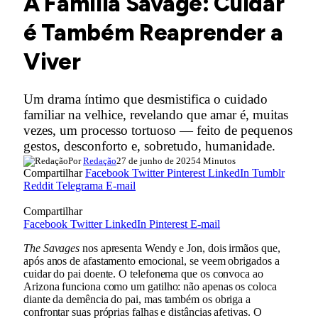
A Família Savage: Cuidar
é Também Reaprender a
Viver
Um drama íntimo que desmistifica o cuidado
familiar na velhice, revelando que amar é, muitas
vezes, um processo tortuoso — feito de pequenos
gestos, desconforto e, sobretudo, humanidade.
Por
Redação
27 de junho de 2025
4 Minutos
Compartilhar
Facebook
Twitter
Pinterest
LinkedIn
Tumblr
Reddit
Telegrama
E-mail
Compartilhar
Facebook
Twitter
LinkedIn
Pinterest
E-mail
The Savages
nos apresenta Wendy e Jon, dois irmãos que,
após anos de afastamento emocional, se veem obrigados a
cuidar do pai doente. O telefonema que os convoca ao
Arizona funciona como um gatilho: não apenas os coloca
diante da demência do pai, mas também os obriga a
confrontar suas próprias falhas e distâncias afetivas. O