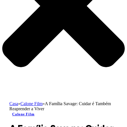
Casa
»
Calone Film
»
A Família Savage: Cuidar é Também
Reaprender a Viver
Calone Film