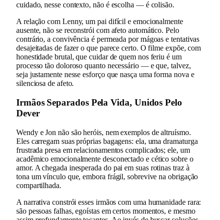
cuidado, nesse contexto, não é escolha — é colisão.
A relação com Lenny, um pai difícil e emocionalmente
ausente, não se reconstrói com afeto automático. Pelo
contrário, a convivência é permeada por mágoas e tentativas
desajeitadas de fazer o que parece certo. O filme expõe, com
honestidade brutal, que cuidar de quem nos feriu é um
processo tão doloroso quanto necessário — e que, talvez,
seja justamente nesse esforço que nasça uma forma nova e
silenciosa de afeto.
Irmãos Separados Pela Vida, Unidos Pelo
Dever
Wendy e Jon não são heróis, nem exemplos de altruísmo.
Eles carregam suas próprias bagagens: ela, uma dramaturga
frustrada presa em relacionamentos complicados; ele, um
acadêmico emocionalmente desconectado e cético sobre o
amor. A chegada inesperada do pai em suas rotinas traz à
tona um vínculo que, embora frágil, sobrevive na obrigação
compartilhada.
A narrativa constrói esses irmãos com uma humanidade rara:
são pessoas falhas, egoístas em certos momentos, e mesmo
assim profundamente tocantes. Ao invés de buscar soluções