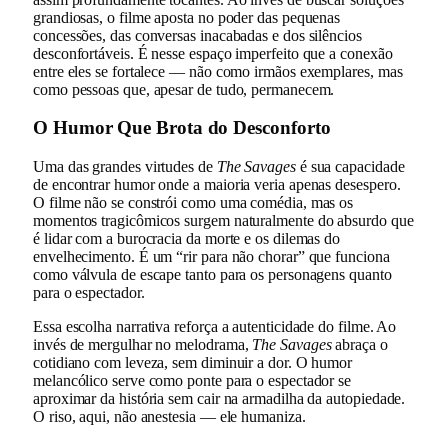
grandiosas, o filme aposta no poder das pequenas
concessões, das conversas inacabadas e dos silêncios
desconfortáveis. É nesse espaço imperfeito que a conexão
entre eles se fortalece — não como irmãos exemplares, mas
como pessoas que, apesar de tudo, permanecem.
O Humor Que Brota do Desconforto
Uma das grandes virtudes de
The Savages
é sua capacidade
de encontrar humor onde a maioria veria apenas desespero.
O filme não se constrói como uma comédia, mas os
momentos tragicômicos surgem naturalmente do absurdo que
é lidar com a burocracia da morte e os dilemas do
envelhecimento. É um “rir para não chorar” que funciona
como válvula de escape tanto para os personagens quanto
para o espectador.
Essa escolha narrativa reforça a autenticidade do filme. Ao
invés de mergulhar no melodrama,
The Savages
abraça o
cotidiano com leveza, sem diminuir a dor. O humor
melancólico serve como ponte para o espectador se
aproximar da história sem cair na armadilha da autopiedade.
O riso, aqui, não anestesia — ele humaniza.