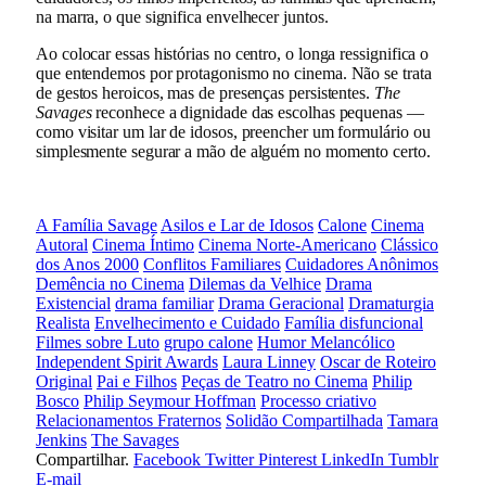
na marra, o que significa envelhecer juntos.
Ao colocar essas histórias no centro, o longa ressignifica o
que entendemos por protagonismo no cinema. Não se trata
de gestos heroicos, mas de presenças persistentes.
The
Savages
reconhece a dignidade das escolhas pequenas —
como visitar um lar de idosos, preencher um formulário ou
simplesmente segurar a mão de alguém no momento certo.
A Família Savage
Asilos e Lar de Idosos
Calone
Cinema
Autoral
Cinema Íntimo
Cinema Norte-Americano
Clássico
dos Anos 2000
Conflitos Familiares
Cuidadores Anônimos
Demência no Cinema
Dilemas da Velhice
Drama
Existencial
drama familiar
Drama Geracional
Dramaturgia
Realista
Envelhecimento e Cuidado
Família disfuncional
Filmes sobre Luto
grupo calone
Humor Melancólico
Independent Spirit Awards
Laura Linney
Oscar de Roteiro
Original
Pai e Filhos
Peças de Teatro no Cinema
Philip
Bosco
Philip Seymour Hoffman
Processo criativo
Relacionamentos Fraternos
Solidão Compartilhada
Tamara
Jenkins
The Savages
Compartilhar.
Facebook
Twitter
Pinterest
LinkedIn
Tumblr
E-mail