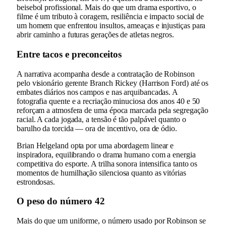
beisebol profissional. Mais do que um drama esportivo, o
filme é um tributo à coragem, resiliência e impacto social de
um homem que enfrentou insultos, ameaças e injustiças para
abrir caminho a futuras gerações de atletas negros.
Entre tacos e preconceitos
A narrativa acompanha desde a contratação de Robinson
pelo visionário gerente Branch Rickey (Harrison Ford) até os
embates diários nos campos e nas arquibancadas. A
fotografia quente e a recriação minuciosa dos anos 40 e 50
reforçam a atmosfera de uma época marcada pela segregação
racial. A cada jogada, a tensão é tão palpável quanto o
barulho da torcida — ora de incentivo, ora de ódio.
Brian Helgeland opta por uma abordagem linear e
inspiradora, equilibrando o drama humano com a energia
competitiva do esporte. A trilha sonora intensifica tanto os
momentos de humilhação silenciosa quanto as vitórias
estrondosas.
O peso do número 42
Mais do que um uniforme, o número usado por Robinson se