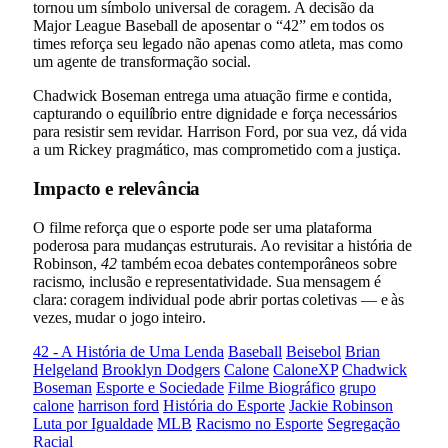
tornou um símbolo universal de coragem. A decisão da
Major League Baseball de aposentar o “42” em todos os
times reforça seu legado não apenas como atleta, mas como
um agente de transformação social.
Chadwick Boseman entrega uma atuação firme e contida,
capturando o equilíbrio entre dignidade e força necessários
para resistir sem revidar. Harrison Ford, por sua vez, dá vida
a um Rickey pragmático, mas comprometido com a justiça.
Impacto e relevância
O filme reforça que o esporte pode ser uma plataforma
poderosa para mudanças estruturais. Ao revisitar a história de
Robinson,
42
também ecoa debates contemporâneos sobre
racismo, inclusão e representatividade. Sua mensagem é
clara: coragem individual pode abrir portas coletivas — e às
vezes, mudar o jogo inteiro.
42 - A História de Uma Lenda
Baseball
Beisebol
Brian
Helgeland
Brooklyn Dodgers
Calone
CaloneXP
Chadwick
Boseman
Esporte e Sociedade
Filme Biográfico
grupo
calone
harrison ford
História do Esporte
Jackie Robinson
Luta por Igualdade
MLB
Racismo no Esporte
Segregação
Racial