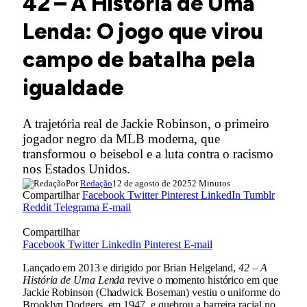
42 – A História de Uma
Lenda: O jogo que virou
campo de batalha pela
igualdade
A trajetória real de Jackie Robinson, o primeiro
jogador negro da MLB moderna, que
transformou o beisebol e a luta contra o racismo
nos Estados Unidos.
Por
Redação
12 de agosto de 2025
2 Minutos
Compartilhar
Facebook
Twitter
Pinterest
LinkedIn
Tumblr
Reddit
Telegrama
E-mail
Compartilhar
Facebook
Twitter
LinkedIn
Pinterest
E-mail
Lançado em 2013 e dirigido por Brian Helgeland,
42 – A
História de Uma Lenda
revive o momento histórico em que
Jackie Robinson (Chadwick Boseman) vestiu o uniforme do
Brooklyn Dodgers, em 1947, e quebrou a barreira racial no