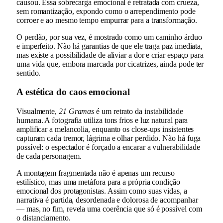
causou. Essa sobrecarga emocional é retratada com crueza,
sem romantização, expondo como o arrependimento pode
corroer e ao mesmo tempo empurrar para a transformação.
O perdão, por sua vez, é mostrado como um caminho árduo
e imperfeito. Não há garantias de que ele traga paz imediata,
mas existe a possibilidade de aliviar a dor e criar espaço para
uma vida que, embora marcada por cicatrizes, ainda pode ter
sentido.
A estética do caos emocional
Visualmente,
21 Gramas
é um retrato da instabilidade
humana. A fotografia utiliza tons frios e luz natural para
amplificar a melancolia, enquanto os close-ups insistentes
capturam cada tremor, lágrima e olhar perdido. Não há fuga
possível: o espectador é forçado a encarar a vulnerabilidade
de cada personagem.
A montagem fragmentada não é apenas um recurso
estilístico, mas uma metáfora para a própria condição
emocional dos protagonistas. Assim como suas vidas, a
narrativa é partida, desordenada e dolorosa de acompanhar
— mas, no fim, revela uma coerência que só é possível com
o distanciamento.