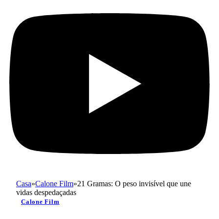
Casa
»
Calone Film
»
21 Gramas: O peso invisível que une
vidas despedaçadas
Calone Film