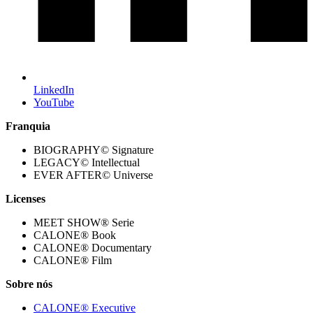
LinkedIn
YouTube
Franquia
BIOGRAPHY© Signature
LEGACY© Intellectual
EVER AFTER© Universe
Licenses
MEET SHOW® Serie
CALONE® Book
CALONE® Documentary
CALONE® Film
Sobre nós
CALONE® Executive