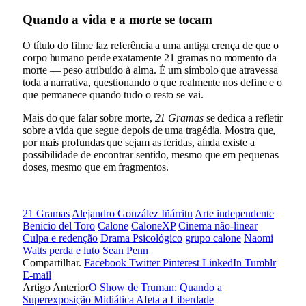
Quando a vida e a morte se tocam
O título do filme faz referência a uma antiga crença de que o
corpo humano perde exatamente 21 gramas no momento da
morte — peso atribuído à alma. É um símbolo que atravessa
toda a narrativa, questionando o que realmente nos define e o
que permanece quando tudo o resto se vai.
Mais do que falar sobre morte,
21 Gramas
se dedica a refletir
sobre a vida que segue depois de uma tragédia. Mostra que,
por mais profundas que sejam as feridas, ainda existe a
possibilidade de encontrar sentido, mesmo que em pequenas
doses, mesmo que em fragmentos.
21 Gramas
Alejandro González Iñárritu
Arte independente
Benicio del Toro
Calone
CaloneXP
Cinema não-linear
Culpa e redenção
Drama Psicológico
grupo calone
Naomi
Watts
perda e luto
Sean Penn
Compartilhar.
Facebook
Twitter
Pinterest
LinkedIn
Tumblr
E-mail
Artigo Anterior
O Show de Truman: Quando a
Superexposição Midiática Afeta a Liberdade