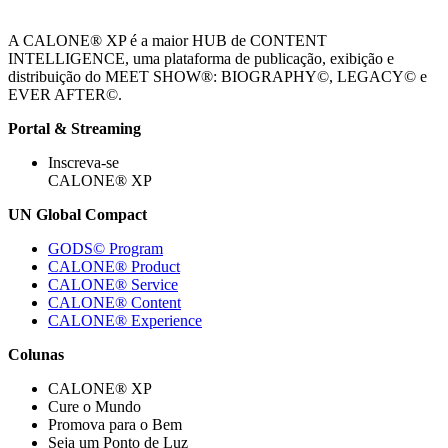
A CALONE® XP é a maior HUB de CONTENT
INTELLIGENCE, uma plataforma de publicação, exibição e
distribuição do MEET SHOW®: BIOGRAPHY©, LEGACY© e
EVER AFTER©.
Portal & Streaming
Inscreva-se
CALONE® XP
UN Global Compact
GODS© Program
CALONE® Product
CALONE® Service
CALONE® Content
CALONE® Experience
Colunas
CALONE® XP
Cure o Mundo
Promova para o Bem
Seja um Ponto de Luz