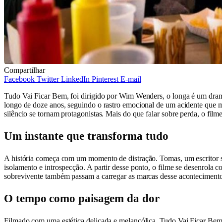
Compartilhar
Facebook
Twitter
LinkedIn
Pinterest
E-mail
Tudo Vai Ficar Bem, foi dirigido por Wim Wenders, o longa é um dram
longo de doze anos, seguindo o rastro emocional de um acidente que m
silêncio se tornam protagonistas. Mais do que falar sobre perda, o fi
Um instante que transforma tudo
A história começa com um momento de distração. Tomas, um escritor so
isolamento e introspecção. A partir desse ponto, o filme se desenrola 
sobrevivente também passam a carregar as marcas desse acontecimento
O tempo como paisagem da dor
Filmado com uma estética delicada e melancólica, Tudo Vai Ficar Be