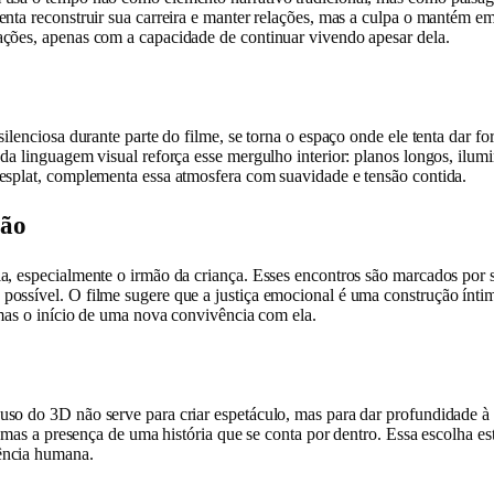
enta reconstruir sua carreira e manter relações, mas a culpa o mantém e
ções, apenas com a capacidade de continuar vivendo apesar dela.
silenciosa durante parte do filme, se torna o espaço onde ele tenta dar
a linguagem visual reforça esse mergulho interior: planos longos, ilumina
esplat, complementa essa atmosfera com suavidade e tensão contida.
dão
a, especialmente o irmão da criança. Esses encontros são marcados por s
ossível. O filme sugere que a justiça emocional é uma construção ínti
 mas o início de uma nova convivência com ela.
so do 3D não serve para criar espetáculo, mas para dar profundidade à
, mas a presença de uma história que se conta por dentro. Essa escolha e
ência humana.