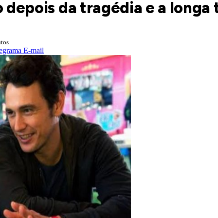
o depois da tragédia e a longa 
tos
egrama
E-mail