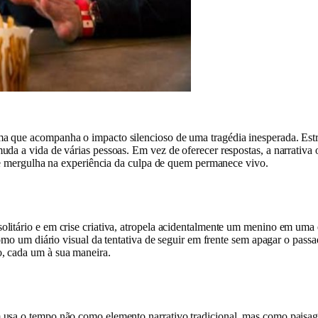
a que acompanha o impacto silencioso de uma tragédia inesperada. Estr
uda a vida de várias pessoas. Em vez de oferecer respostas, a narrativa
lme mergulha na experiência da culpa de quem permanece vivo.
litário e em crise criativa, atropela acidentalmente um menino em uma 
como um diário visual da tentativa de seguir em frente sem apagar o pass
, cada um à sua maneira.
m usa o tempo não como elemento narrativo tradicional, mas como paisa