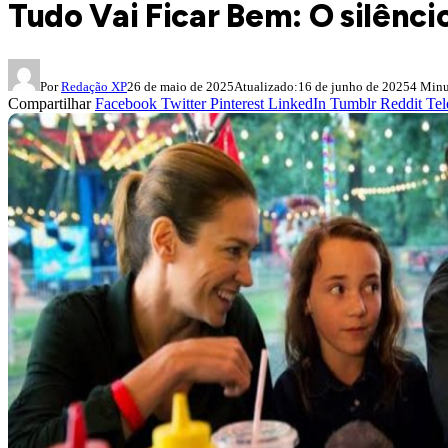
Tudo Vai Ficar Bem: O silênci
Por
Redação XP
26 de maio de 2025
Atualizado:
16 de junho de 2025
4 Minu
Compartilhar
Facebook
Twitter
Pinterest
LinkedIn
Tumblr
Reddit
Tel