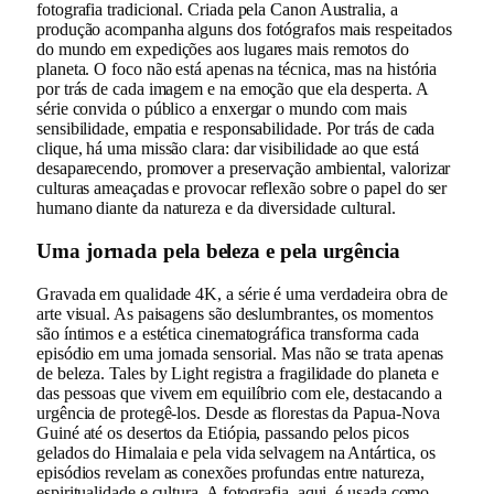
fotografia tradicional. Criada pela Canon Australia, a
produção acompanha alguns dos fotógrafos mais respeitados
do mundo em expedições aos lugares mais remotos do
planeta. O foco não está apenas na técnica, mas na história
por trás de cada imagem e na emoção que ela desperta. A
série convida o público a enxergar o mundo com mais
sensibilidade, empatia e responsabilidade. Por trás de cada
clique, há uma missão clara: dar visibilidade ao que está
desaparecendo, promover a preservação ambiental, valorizar
culturas ameaçadas e provocar reflexão sobre o papel do ser
humano diante da natureza e da diversidade cultural.
Uma jornada pela beleza e pela urgência
Gravada em qualidade 4K, a série é uma verdadeira obra de
arte visual. As paisagens são deslumbrantes, os momentos
são íntimos e a estética cinematográfica transforma cada
episódio em uma jornada sensorial. Mas não se trata apenas
de beleza. Tales by Light registra a fragilidade do planeta e
das pessoas que vivem em equilíbrio com ele, destacando a
urgência de protegê-los. Desde as florestas da Papua-Nova
Guiné até os desertos da Etiópia, passando pelos picos
gelados do Himalaia e pela vida selvagem na Antártica, os
episódios revelam as conexões profundas entre natureza,
espiritualidade e cultura. A fotografia, aqui, é usada como