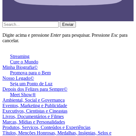
Enviar
Digite acima e pressione
Enter
para pesquisar. Pressione
Esc
para
cancelar.
Streaming
Cure o Mundo
Minha Biografia©
Promova para o Bem
Nosso Legado©
Seja um Ponto de Luz
Depois dos Felizes para Sempre©️
Meet Show®
Ambiental, Social e Governança
Eventos, Marketing e Publicidade
Executivos, Cientistas e Cineastas
⁠Livros, Documentários e Filmes
Marcas, Mídias e Personalidades
⁠Produtos, Serviços, Conteúdos e Experiências
Títulos, Menções Honrosas, Medalhas, Insígnias, Selos e