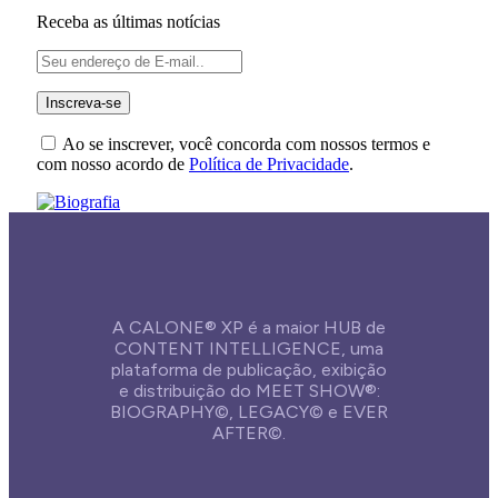
Receba as últimas notícias
Ao se inscrever, você concorda com nossos termos e
com nosso acordo de
Política de Privacidade
.
A CALONE® XP é a maior HUB de
CONTENT INTELLIGENCE, uma
plataforma de publicação, exibição
e distribuição do MEET SHOW®:
BIOGRAPHY©, LEGACY© e EVER
AFTER©.