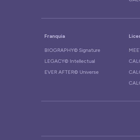
Franquia
Lice
BIOGRAPHY© Signature
MEE
LEGACY© Intellectual
CAL
EVER AFTER© Universe
CAL
CAL