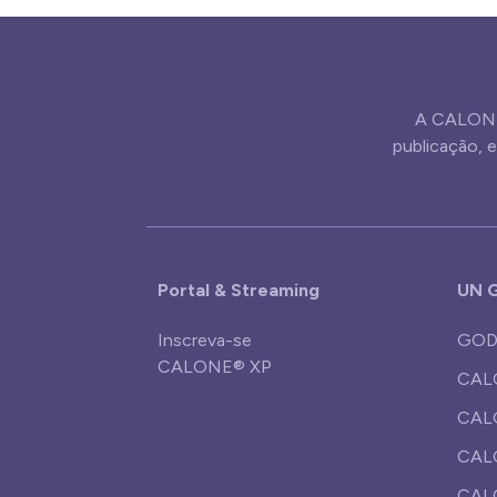
A CALONE
publicação,
Portal & Streaming
UN G
Inscreva-se
GOD
CALONE® XP
CAL
CALO
CAL
CAL