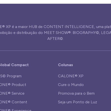
® XP é a maior HUB de CONTENT INTELLIGENCE, uma plat
 exibição e distribuição do MEET SHOW®: BIOGRAPHY©, LE
AFTER©.
lobal Compact
Colunas
S© Program
CALONE® XP
ONE® Product
Cure o Mundo
NE® Service
Promova para o Bem
ONE® Content
Seja um Ponto de Luz
ONE® Experience