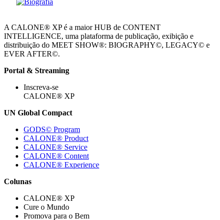
A CALONE® XP é a maior HUB de CONTENT
INTELLIGENCE, uma plataforma de publicação, exibição e
distribuição do MEET SHOW®: BIOGRAPHY©, LEGACY© e
EVER AFTER©.
Portal & Streaming
Inscreva-se
CALONE® XP
UN Global Compact
GODS© Program
CALONE® Product
CALONE® Service
CALONE® Content
CALONE® Experience
Colunas
CALONE® XP
Cure o Mundo
Promova para o Bem