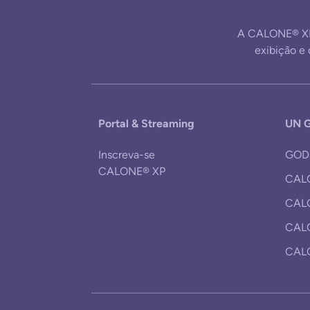
A CALONE® XP
exibição 
Portal & Streaming
UN G
Inscreva-se
GOD
CALONE® XP
CALO
CALO
CAL
CALO