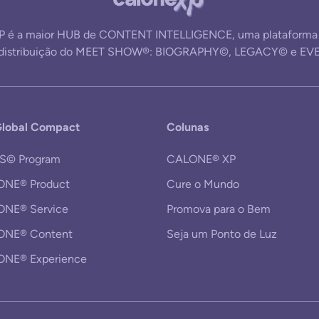
 é a maior HUB de CONTENT INTELLIGENCE, uma plataforma d
e distribuição do MEET SHOW®: BIOGRAPHY©, LEGACY© e EV
lobal Compact
Colunas
S© Program
CALONE® XP
NE® Product
Cure o Mundo
NE® Service
Promova para o Bem
ONE® Content
Seja um Ponto de Luz
NE® Experience