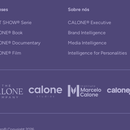
nses
Sobre nós
T SHOW® Serie
CALONE® Executive
ONE® Book
Brand Intelligence
ONE® Documentary
Media Intelligence
ONE® Film
Intelligence for Personalities
ro© Copyright 2026.