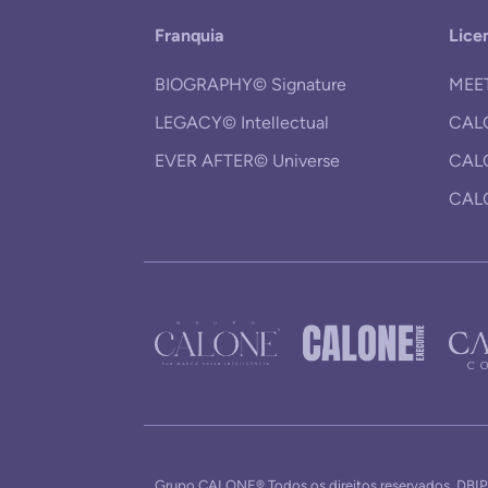
Franquia
Lice
BIOGRAPHY© Signature
MEE
LEGACY© Intellectual
CAL
EVER AFTER© Universe
CAL
CAL
Grupo CALONE® Todos os direitos reservados. DBIP