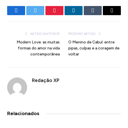
Facebook
Twitter
Pinterest
LinkedIn
Tumblr
E-
mail
ARTIGO ANTERIOR
PRÓXIMO ARTIGO
Modern Love: as muitas
O Menino de Cabul: entre
formas do amor na vida
pipas, culpas e a coragem de
contemporânea
voltar
Redação XP
Relacionados