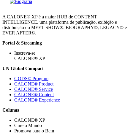
A CALONE® XP é a maior HUB de CONTENT
INTELLIGENCE, uma plataforma de publicação, exibição e
distribuição do MEET SHOW®: BIOGRAPHY©, LEGACY© e
EVER AFTER©.
Portal & Streaming
Inscreva-se
CALONE® XP
UN Global Compact
GODS© Program
CALONE® Product
CALONE® Service
CALONE® Content
CALONE® Experience
Colunas
CALONE® XP
Cure o Mundo
Promova para o Bem