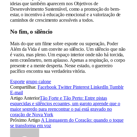
ideias que também aparecem nos Objetivos de
Desenvolvimento Sustentável, como a promoção do bem-
estar, o incentivo à educação emocional e a valorização de
caminhos de crescimento acessíveis a todos.
No fim, o silêncio
Mais do que um filme sobre esporte ou superação, Poder
Além da Vida é um convite ao silêncio. Um silêncio que não
é vazio, mas pleno. Um espaço interior onde não há torcida,
nem cronômetro, nem aplauso. Apenas a respiração, o corpo
presente e a mente desperta. Nesse estado, o guerreiro
pacífico encontra sua verdadeira vitória.
Esporte
grupo calone
Compartilhar.
Facebook
Twitter
Pinterest
LinkedIn
Tumblr
E-mail
Artigo Anterior
Tão Forte e Tão Perto: Entre pistas
esquecidas e silêncios ecoantes, um garoto aprende que o
maior segredo para reencontrar o pai está gravado no
coração de Nova York
Próximo Artigo
A Linguagem do Coração: quando o toque
se transforma em voz