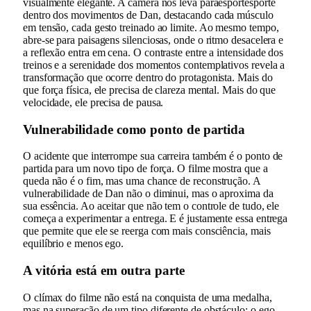
visualmente elegante. A câmera nos leva paraesportesporte
dentro dos movimentos de Dan, destacando cada músculo
em tensão, cada gesto treinado ao limite. Ao mesmo tempo,
abre-se para paisagens silenciosas, onde o ritmo desacelera e
a reflexão entra em cena. O contraste entre a intensidade dos
treinos e a serenidade dos momentos contemplativos revela a
transformação que ocorre dentro do protagonista. Mais do
que força física, ele precisa de clareza mental. Mais do que
velocidade, ele precisa de pausa.
Vulnerabilidade como ponto de partida
O acidente que interrompe sua carreira também é o ponto de
partida para um novo tipo de força. O filme mostra que a
queda não é o fim, mas uma chance de reconstrução. A
vulnerabilidade de Dan não o diminui, mas o aproxima da
sua essência. Ao aceitar que não tem o controle de tudo, ele
começa a experimentar a entrega. E é justamente essa entrega
que permite que ele se reerga com mais consciência, mais
equilíbrio e menos ego.
A vitória está em outra parte
O clímax do filme não está na conquista de uma medalha,
mas na superação de um tipo diferente de obstáculo: o ego.