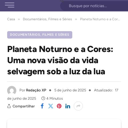
»
»
Casa
Documentários, Filmes e Séries
Planeta Noturno e a Cores: Uma nova visão da vida selvagem sob a luz da lua
DOCUMENTÁRIOS, FILMES E SÉRIES
Planeta Noturno e a Cores:
Uma nova visão da vida
selvagem sob a luz da lua
Por
Redação XP
5 de junho de 2025
Atualizado:
17
de junho de 2025
4 Minutos
Compartilhar