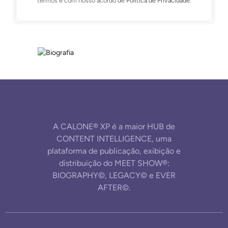
termos e com nosso acordo de
Política de Privacidade
.
A CALONE® XP é a maior HUB de
CONTENT INTELLIGENCE, uma
plataforma de publicação, exibição e
distribuição do MEET SHOW®:
BIOGRAPHY©, LEGACY© e EVER
AFTER©.