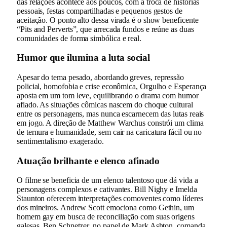
das relações acontece aos poucos, com a troca de histórias
pessoais, festas compartilhadas e pequenos gestos de
aceitação. O ponto alto dessa virada é o show beneficente
“Pits and Perverts”, que arrecada fundos e reúne as duas
comunidades de forma simbólica e real.
Humor que ilumina a luta social
Apesar do tema pesado, abordando greves, repressão
policial, homofobia e crise econômica, Orgulho e Esperança
aposta em um tom leve, equilibrando o drama com humor
afiado. As situações cômicas nascem do choque cultural
entre os personagens, mas nunca escarnecem das lutas reais
em jogo. A direção de Matthew Warchus constrói um clima
de ternura e humanidade, sem cair na caricatura fácil ou no
sentimentalismo exagerado.
Atuação brilhante e elenco afinado
O filme se beneficia de um elenco talentoso que dá vida a
personagens complexos e cativantes. Bill Nighy e Imelda
Staunton oferecem interpretações comoventes como líderes
dos mineiros. Andrew Scott emociona como Gethin, um
homem gay em busca de reconciliação com suas origens
galesas. Ben Schnetzer, no papel de Mark Ashton, comanda