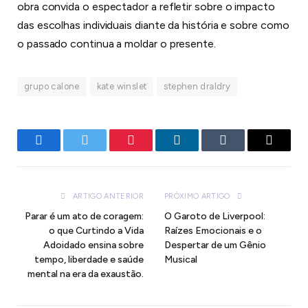
obra convida o espectador a refletir sobre o impacto
das escolhas individuais diante da história e sobre como
o passado continua a moldar o presente.
grupo calone
kate winslet
stephen draldry
Facebook
Twitter
Pinterest
LinkedIn
Tumblr
E-
mail
ARTIGO ANTERIOR
PRÓXIMO ARTIGO
Parar é um ato de coragem:
O Garoto de Liverpool:
o que Curtindo a Vida
Raízes Emocionais e o
Adoidado ensina sobre
Despertar de um Gênio
tempo, liberdade e saúde
Musical
mental na era da exaustão.