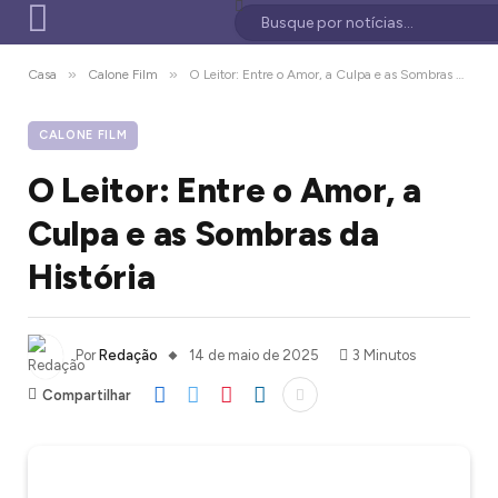
»
»
Casa
Calone Film
O Leitor: Entre o Amor, a Culpa e as Sombras da História
CALONE FILM
O Leitor: Entre o Amor, a
Culpa e as Sombras da
História
Por
Redação
14 de maio de 2025
3 Minutos
Compartilhar