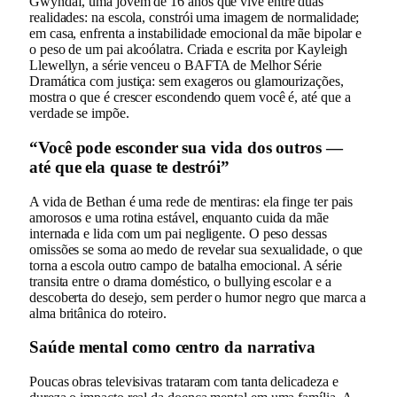
Gwyndaf, uma jovem de 16 anos que vive entre duas
realidades: na escola, constrói uma imagem de normalidade;
em casa, enfrenta a instabilidade emocional da mãe bipolar e
o peso de um pai alcoólatra. Criada e escrita por Kayleigh
Llewellyn, a série venceu o BAFTA de Melhor Série
Dramática com justiça: sem exageros ou glamourizações,
mostra o que é crescer escondendo quem você é, até que a
verdade se impõe.
“Você pode esconder sua vida dos outros —
até que ela quase te destrói”
A vida de Bethan é uma rede de mentiras: ela finge ter pais
amorosos e uma rotina estável, enquanto cuida da mãe
internada e lida com um pai negligente. O peso dessas
omissões se soma ao medo de revelar sua sexualidade, o que
torna a escola outro campo de batalha emocional. A série
transita entre o drama doméstico, o bullying escolar e a
descoberta do desejo, sem perder o humor negro que marca a
alma britânica do roteiro.
Saúde mental como centro da narrativa
Poucas obras televisivas trataram com tanta delicadeza e