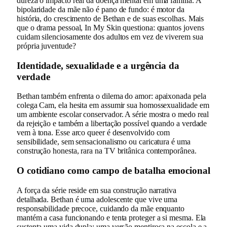
dureza o impacto real da doença mental em uma família. A
bipolaridade da mãe não é pano de fundo: é motor da
história, do crescimento de Bethan e de suas escolhas. Mais
que o drama pessoal, In My Skin questiona: quantos jovens
cuidam silenciosamente dos adultos em vez de viverem sua
própria juventude?
Identidade, sexualidade e a urgência da
verdade
Bethan também enfrenta o dilema do amor: apaixonada pela
colega Cam, ela hesita em assumir sua homossexualidade em
um ambiente escolar conservador. A série mostra o medo real
da rejeição e também a libertação possível quando a verdade
vem à tona. Esse arco queer é desenvolvido com
sensibilidade, sem sensacionalismo ou caricatura é uma
construção honesta, rara na TV britânica contemporânea.
O cotidiano como campo de batalha emocional
A força da série reside em sua construção narrativa
detalhada. Bethan é uma adolescente que vive uma
responsabilidade precoce, cuidando da mãe enquanto
mantém a casa funcionando e tenta proteger a si mesma. Ela
sustenta uma vida dupla: uma versão mentirosa na escola e a