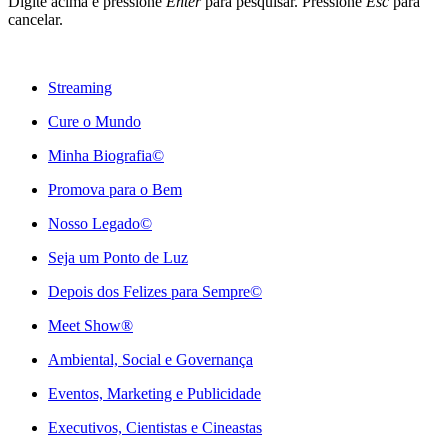
Digite acima e pressione
Enter
para pesquisar. Pressione
Esc
para
cancelar.
Streaming
Cure o Mundo
Minha Biografia©
Promova para o Bem
Nosso Legado©
Seja um Ponto de Luz
Depois dos Felizes para Sempre©️
Meet Show®
Ambiental, Social e Governança
Eventos, Marketing e Publicidade
Executivos, Cientistas e Cineastas