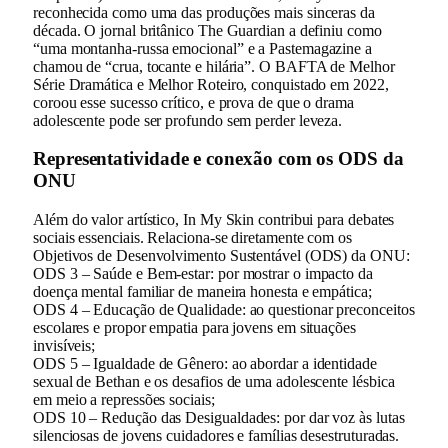
reconhecida como uma das produções mais sinceras da
década. O jornal britânico The Guardian a definiu como
“uma montanha-russa emocional” e a Pastemagazine a
chamou de “crua, tocante e hilária”. O BAFTA de Melhor
Série Dramática e Melhor Roteiro, conquistado em 2022,
coroou esse sucesso crítico, e prova de que o drama
adolescente pode ser profundo sem perder leveza.
Representatividade e conexão com os ODS da
ONU
Além do valor artístico, In My Skin contribui para debates
sociais essenciais. Relaciona-se diretamente com os
Objetivos de Desenvolvimento Sustentável (ODS) da ONU:
ODS 3 – Saúde e Bem-estar: por mostrar o impacto da
doença mental familiar de maneira honesta e empática;
ODS 4 – Educação de Qualidade: ao questionar preconceitos
escolares e propor empatia para jovens em situações
invisíveis;
ODS 5 – Igualdade de Gênero: ao abordar a identidade
sexual de Bethan e os desafios de uma adolescente lésbica
em meio a repressões sociais;
ODS 10 – Redução das Desigualdades: por dar voz às lutas
silenciosas de jovens cuidadores e famílias desestruturadas.