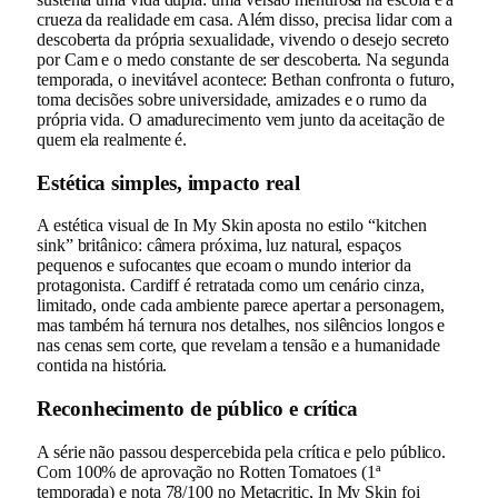
crueza da realidade em casa. Além disso, precisa lidar com a
descoberta da própria sexualidade, vivendo o desejo secreto
por Cam e o medo constante de ser descoberta. Na segunda
temporada, o inevitável acontece: Bethan confronta o futuro,
toma decisões sobre universidade, amizades e o rumo da
própria vida. O amadurecimento vem junto da aceitação de
quem ela realmente é.
Estética simples, impacto real
A estética visual de In My Skin aposta no estilo “kitchen
sink” britânico: câmera próxima, luz natural, espaços
pequenos e sufocantes que ecoam o mundo interior da
protagonista. Cardiff é retratada como um cenário cinza,
limitado, onde cada ambiente parece apertar a personagem,
mas também há ternura nos detalhes, nos silêncios longos e
nas cenas sem corte, que revelam a tensão e a humanidade
contida na história.
Reconhecimento de público e crítica
A série não passou despercebida pela crítica e pelo público.
Com 100% de aprovação no Rotten Tomatoes (1ª
temporada) e nota 78/100 no Metacritic, In My Skin foi