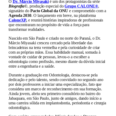
O
Dr. Márcio Miyasaki
é um dos protagonistas da série
Biografia©
, produção especial do
Grupo CALONE®
,
signatário do
Pacto Global da ONU
e comprometido com a
Agenda 2030
. O lançamento em breve, na plataforma
CaloneXP
,
e reunirá histórias inspiradoras de profissionais
que encontraram no propósito de vida a força para
transformar realidades.
Nascido em São Paulo e criado no norte do Paraná, o Dr.
Márcio Miyasaki cresceu cercado pela liberdade das
brincadeiras na terra vermelha e pela curiosidade de criar
com as próprias mãos. Essa habilidade manual, somada à
vontade de cuidar de pessoas, levou-o a escolher a
odontologia como profissão, mesmo diante da dúvida inicial
entre a engenharia e a saúde.
Durante a graduação em Odontologia, destacou-se pela
dedicação e pelo talento, sendo convidado no segundo ano
por dois professores a iniciar uma especialização, fato que
considera um marco de reconhecimento em sua formação.
Ainda jovem, abriu seu primeiro consultório no bairro do
Jabaquara, em São Paulo, junto de amigos, dando início a
uma carreira sólida em implantodontia, periodontia e cirurgia
odontológica.