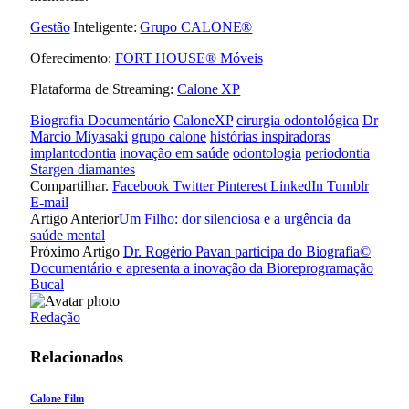
Gestão
Inteligente:
Grupo CALONE®
Oferecimento:
FORT HOUSE® Móveis
Plataforma de Streaming:
Calone XP
Biografia Documentário
CaloneXP
cirurgia odontológica
Dr
Marcio Miyasaki
grupo calone
histórias inspiradoras
implantodontia
inovação em saúde
odontologia
periodontia
Stargen diamantes
Compartilhar.
Facebook
Twitter
Pinterest
LinkedIn
Tumblr
E-mail
Artigo Anterior
Um Filho: dor silenciosa e a urgência da
saúde mental
Próximo Artigo
Dr. Rogério Pavan participa do Biografia©
Documentário e apresenta a inovação da Bioreprogramação
Bucal
Redação
Relacionados
Calone Film