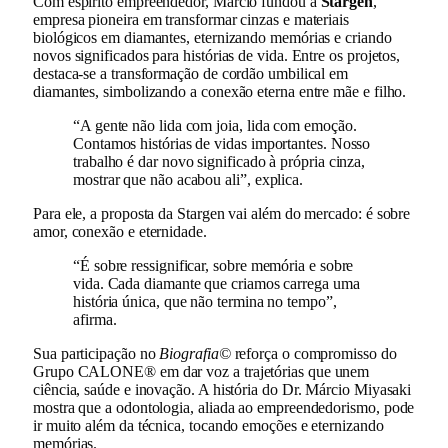
Com espírito empreendedor, Márcio fundou a
Stargen
,
empresa pioneira em transformar cinzas e materiais
biológicos em diamantes, eternizando memórias e criando
novos significados para histórias de vida. Entre os projetos,
destaca-se a transformação de cordão umbilical em
diamantes, simbolizando a conexão eterna entre mãe e filho.
“A gente não lida com joia, lida com emoção.
Contamos histórias de vidas importantes. Nosso
trabalho é dar novo significado à própria cinza,
mostrar que não acabou ali”, explica.
Para ele, a proposta da Stargen vai além do mercado: é sobre
amor, conexão e eternidade.
“É sobre ressignificar, sobre memória e sobre
vida. Cada diamante que criamos carrega uma
história única, que não termina no tempo”,
afirma.
Sua participação no
Biografia©
reforça o compromisso do
Grupo CALONE® em dar voz a trajetórias que unem
ciência, saúde e inovação. A história do Dr. Márcio Miyasaki
mostra que a odontologia, aliada ao empreendedorismo, pode
ir muito além da técnica, tocando emoções e eternizando
memórias.