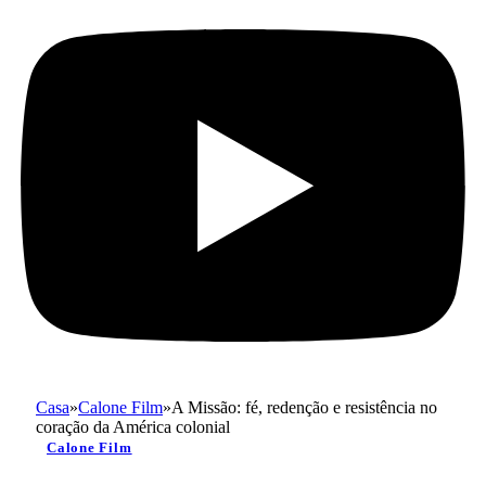
Casa
»
Calone Film
»
A Missão: fé, redenção e resistência no
coração da América colonial
Calone Film