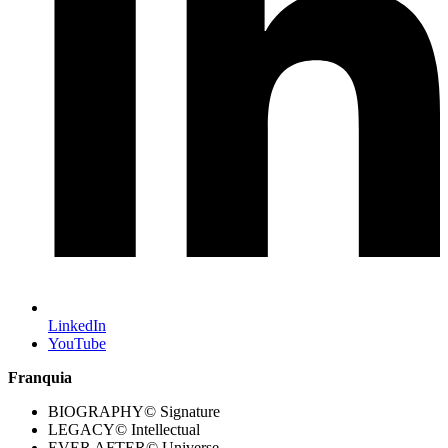
LinkedIn
YouTube
Franquia
BIOGRAPHY© Signature
LEGACY© Intellectual
EVER AFTER© Universe