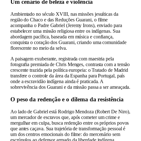
Um cenário de beleza e violência
Ambientado no século XVIII, nas missões jesuíticas da
região do Chaco e das Reduções Guarani, o filme
acompanha o Padre Gabriel (Jeremy Irons), enviado para
estabelecer uma missão religiosa entre os indígenas. Sua
abordagem pacífica, baseada em música e confiança,
conquista o coração dos Guarani, criando uma comunidade
florescente no meio da selva.
A paisagem exuberante, registrada com maestria pela
fotografia premiada de Chris Menges, contrasta com a tensão
crescente trazida pela política europeia: o Tratado de Madrid
transfere o controle da área da Espanha para Portugal, país
onde a escravidão indígena ainda é praticada. A
sobrevivência dos Guarani e da missão passa a ser ameaçada.
O peso da redenção e o dilema da resistência
Ao lado de Gabriel está Rodrigo Mendoza (Robert De Niro),
um mercador de escravos que, após cometer um crime e
mergulhar em culpa, busca redenção entre os próprios povos
que antes caçava. Sua trajetória de transformação pessoal é
um dos centros emocionais do filme: do mercenário sem
escrúpulos ao defensor armado da liberdade indígena.