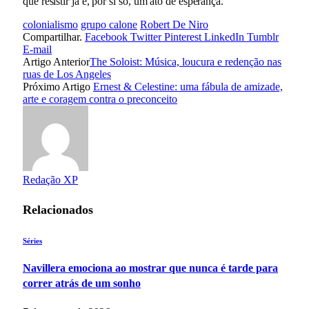
que resistir já é, por si só, um ato de esperança.
colonialismo
grupo calone
Robert De Niro
Compartilhar.
Facebook
Twitter
Pinterest
LinkedIn
Tumblr
E-mail
Artigo Anterior
The Soloist: Música, loucura e redenção nas
ruas de Los Angeles
Próximo Artigo
Ernest & Celestine: uma fábula de amizade,
arte e coragem contra o preconceito
Redação XP
Relacionados
Séries
Navillera emociona ao mostrar que nunca é tarde para
correr atrás de um sonho