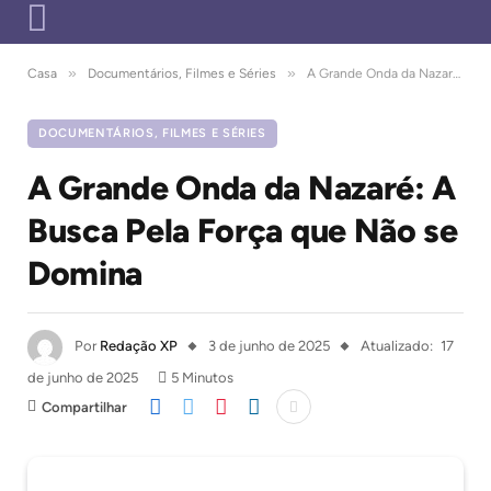
»
»
Casa
Documentários, Filmes e Séries
A Grande Onda da Nazaré: A Busca Pela Força que Não se Domina
DOCUMENTÁRIOS, FILMES E SÉRIES
A Grande Onda da Nazaré: A
Busca Pela Força que Não se
Domina
Por
Redação XP
3 de junho de 2025
Atualizado:
17
de junho de 2025
5 Minutos
Compartilhar