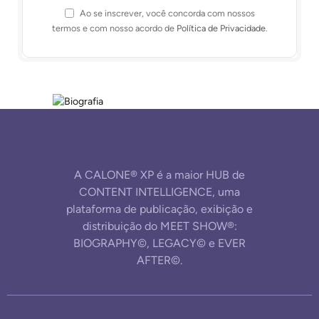
Ao se inscrever, você concorda com nossos
termos e com nosso acordo de
Política de Privacidade
.
A CALONE® XP é a maior HUB de
CONTENT INTELLIGENCE, uma
plataforma de publicação, exibição e
distribuição do MEET SHOW®:
BIOGRAPHY©, LEGACY© e EVER
AFTER©.