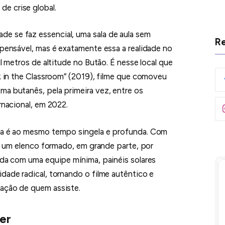
e crise global.
e se faz essencial, uma sala de aula sem
Re
mpensável, mas é exatamente essa a realidade no
il metros de altitude no Butão. É nesse local que
ak in the Classroom” (2019), filme que comoveu
ma butanês, pela primeira vez, entre os
rnacional, em 2022.
bra é ao mesmo tempo singela e profunda. Com
o e um elenco formado, em grande parte, por
ada com uma equipe mínima, painéis solares
dade radical, tornando o filme autêntico e
ração de quem assiste.
er