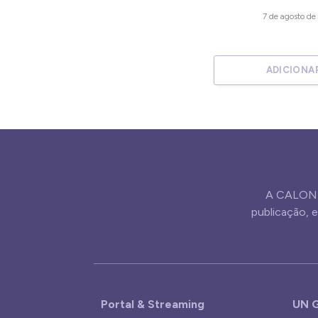
7 de agosto d
ADICIONA
A CALONE
publicação,
Portal & Streaming
UN G