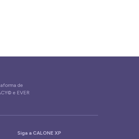
aforma de
GACY© e EVER
Siga a CALONE XP