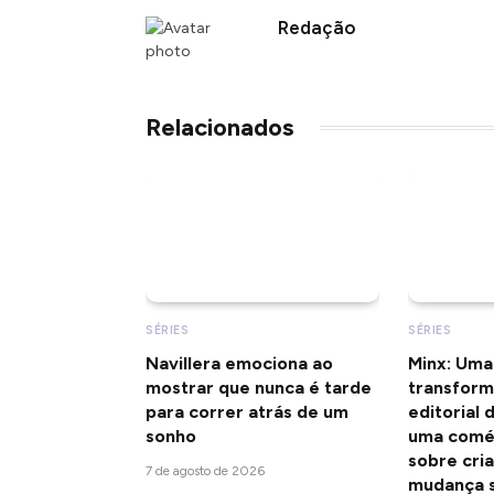
Redação
Relacionados
SÉRIES
SÉRIES
Navillera emociona ao
Minx: Uma
mostrar que nunca é tarde
transform
para correr atrás de um
editorial
sonho
uma coméd
sobre cria
7 de agosto de 2026
mudança s