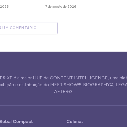
e 2026
7 de agosto de 2026
R UM COMENTÁRIO
® XP é a maior HUB de CONTENT INTELLIGENCE, uma plat
 exibição e distribuição do MEET SHOW®: BIOGRAPHY©, LE
AFTER©.
lobal Compact
Colunas