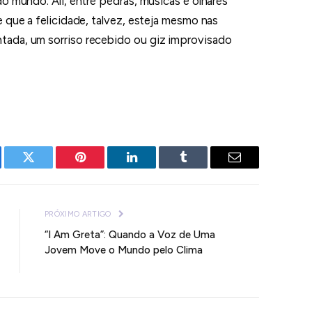
o mundo. Ali, entre pedras, músicas e olhares
 que a felicidade, talvez, esteja mesmo nas
ada, um sorriso recebido ou giz improvisado
ebook
Twitter
Pinterest
LinkedIn
Tumblr
E-
mail
PRÓXIMO ARTIGO
“I Am Greta”: Quando a Voz de Uma
Jovem Move o Mundo pelo Clima