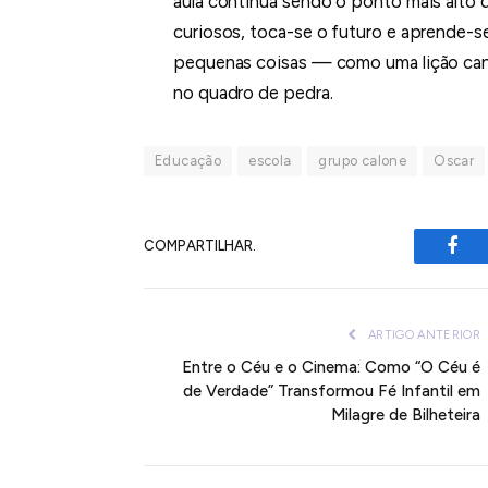
aula continua sendo o ponto mais alto d
curiosos, toca-se o futuro e aprende-se
pequenas coisas — como uma lição cant
no quadro de pedra.
Educação
escola
grupo calone
Oscar
COMPARTILHAR.
Fac
ARTIGO ANTERIOR
Entre o Céu e o Cinema: Como “O Céu é
de Verdade” Transformou Fé Infantil em
Milagre de Bilheteira