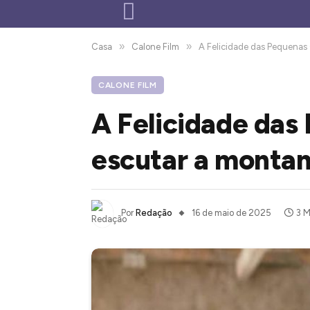
»
»
Casa
Calone Film
A Felicidade das Pequenas 
CALONE FILM
A Felicidade das
escutar a monta
Por
Redação
16 de maio de 2025
3 M