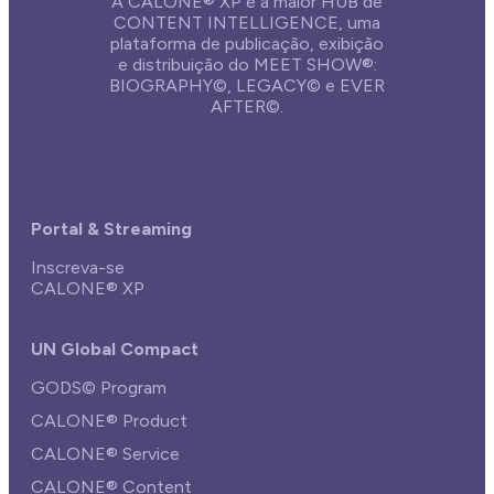
A CALONE® XP é a maior HUB de
CONTENT INTELLIGENCE, uma
plataforma de publicação, exibição
e distribuição do MEET SHOW®:
BIOGRAPHY©, LEGACY© e EVER
AFTER©.
Portal & Streaming
Inscreva-se
CALONE® XP
UN Global Compact
GODS© Program
CALONE® Product
CALONE® Service
CALONE® Content