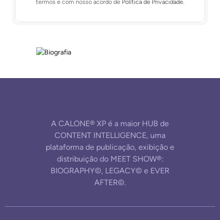
termos e com nosso acordo de
Política de Privacidade
.
A CALONE® XP é a maior HUB de
CONTENT INTELLIGENCE, uma
plataforma de publicação, exibição e
distribuição do MEET SHOW®:
BIOGRAPHY©, LEGACY© e EVER
AFTER©.