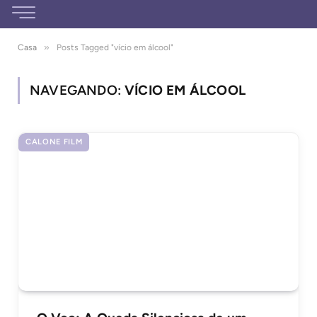
»
Casa
Posts Tagged "vício em álcool"
NAVEGANDO:
VÍCIO EM ÁLCOOL
CALONE FILM