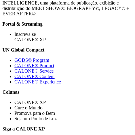
INTELLIGENCE, uma plataforma de publicação, exibição e
distribuição do MEET SHOW®: BIOGRAPHY©, LEGACY© e
EVER AFTER©.
Portal & Streaming
Inscreva-se
CALONE® XP
UN Global Compact
GODS© Program
CALONE® Product
CALONE® Service
CALONE® Content
CALONE® Experience
Colunas
CALONE® XP
Cure o Mundo
Promova para o Bem
Seja um Ponto de Luz
Siga a CALONE XP