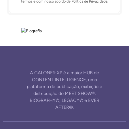
termos e com nosso acordo de
Política de Privacidade
.
A CALONE® XP é a maior HUB de
CONTENT INTELLIGENCE, uma
plataforma de publicação, exibição e
distribuição do MEET SHOW®:
BIOGRAPHY©, LEGACY© e EVER
AFTER©.