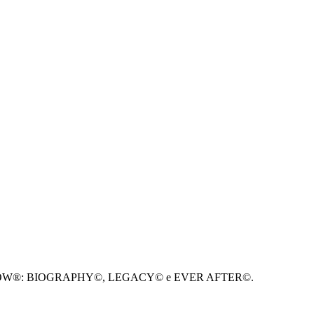
EET SHOW®: BIOGRAPHY©, LEGACY© e EVER AFTER©.