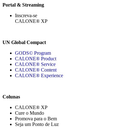
Portal & Streaming
Inscreva-se
CALONE® XP
UN Global Compact
GODS© Program
CALONE® Product
CALONE® Service
CALONE® Content
CALONE® Experience
Colunas
CALONE® XP
Cure o Mundo
Promova para o Bem
Seja um Ponto de Luz