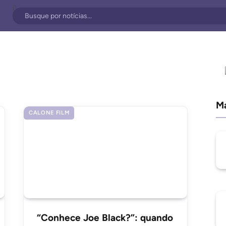
Ma
CALONE FILM
“Conhece Joe Black?”: quando