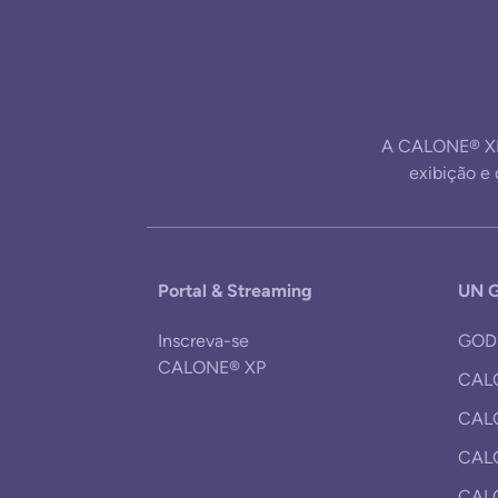
A CALONE® XP
exibição 
Portal & Streaming
UN G
Inscreva-se
GOD
CALONE® XP
CALO
CALO
CAL
CALO