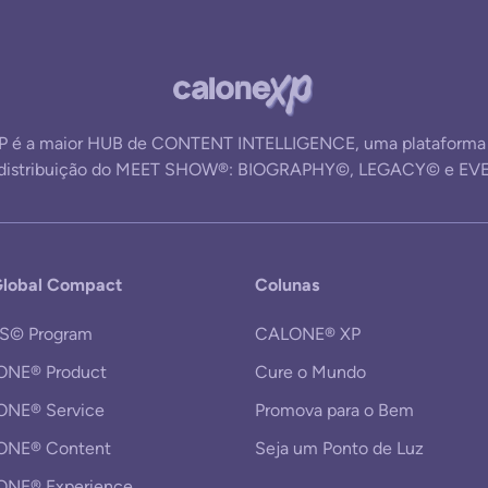
 é a maior HUB de CONTENT INTELLIGENCE, uma plataforma d
e distribuição do MEET SHOW®: BIOGRAPHY©, LEGACY© e EV
lobal Compact
Colunas
S© Program
CALONE® XP
NE® Product
Cure o Mundo
NE® Service
Promova para o Bem
ONE® Content
Seja um Ponto de Luz
NE® Experience