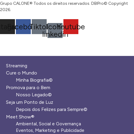
Grupo CALONE® Todos os direitos reservados. DBIPro© Copyright
2026.
stagram
Facebook
Tiktok
Icon-
Youtube
linkedin
Streaming
Cure o Mundo
Minha Biografia©
Promova para o Bem
Nosso Legado©
Seja um Ponto de Luz
Depois dos Felizes para Sempre©️
Meet Show®
Ambiental, Social e Governança
Eventos, Marketing e Publicidade