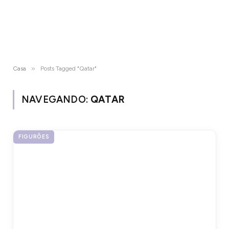
»
Casa
Posts Tagged "Qatar"
NAVEGANDO:
QATAR
FIGURÕES