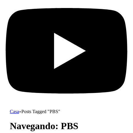
Casa
»
Posts Tagged "PBS"
Navegando:
PBS