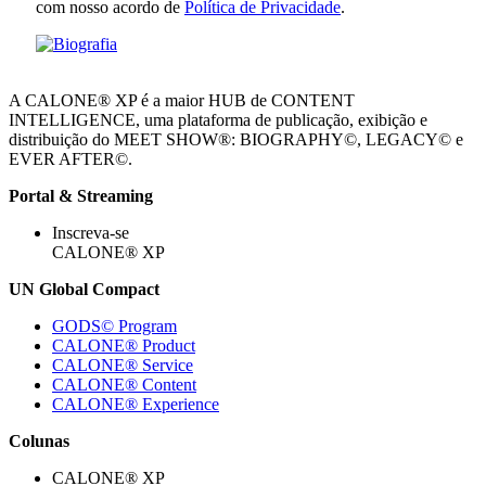
com nosso acordo de
Política de Privacidade
.
A CALONE® XP é a maior HUB de CONTENT
INTELLIGENCE, uma plataforma de publicação, exibição e
distribuição do MEET SHOW®: BIOGRAPHY©, LEGACY© e
EVER AFTER©.
Portal & Streaming
Inscreva-se
CALONE® XP
UN Global Compact
GODS© Program
CALONE® Product
CALONE® Service
CALONE® Content
CALONE® Experience
Colunas
CALONE® XP