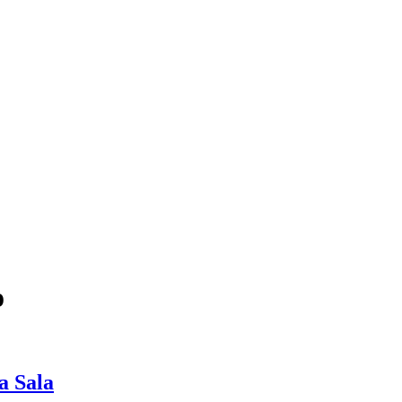
o
a Sala