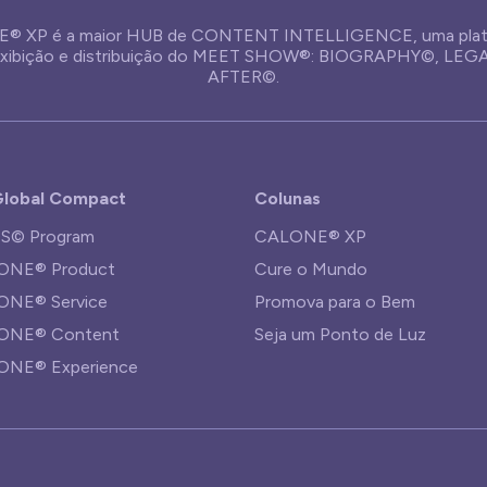
® XP é a maior HUB de CONTENT INTELLIGENCE, uma plat
 exibição e distribuição do MEET SHOW®: BIOGRAPHY©, LE
AFTER©.
lobal Compact
Colunas
S© Program
CALONE® XP
ONE® Product
Cure o Mundo
NE® Service
Promova para o Bem
ONE® Content
Seja um Ponto de Luz
ONE® Experience