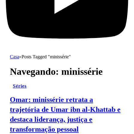
Casa
»
Posts Tagged "minissérie"
Navegando:
minissérie
Séries
Omar: minissérie retrata a
trajetória de Umar ibn al-Khattab e
destaca liderança, justiça e
transformação pessoal